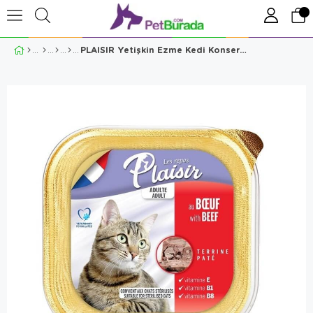
PLAISIR Yetişkin Ezme Kedi Konservesi Biftekli 100 Gr