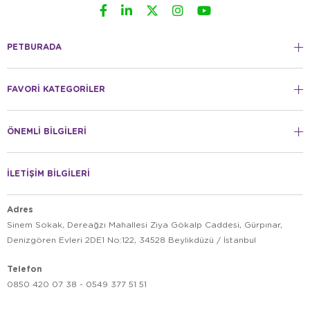
PETBURADA
FAVORİ KATEGORİLER
ÖNEMLİ BİLGİLERİ
İLETİŞİM BİLGİLERİ
Adres
Sinem Sokak, Dereağzı Mahallesi Ziya Gökalp Caddesi, Gürpınar,
Denizgören Evleri 2DE1 No:122, 34528 Beylikdüzü / İstanbul
Telefon
0850 420 07 38 - 0549 377 51 51