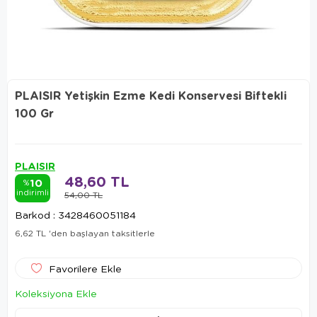
PLAISIR Yetişkin Ezme Kedi Konservesi Biftekli
100 Gr
PLAISIR
48,60 TL
10
%
indirimli
54,00 TL
Barkod
:
3428460051184
6,62 TL
'den başlayan taksitlerle
Favorilere Ekle
Koleksiyona Ekle