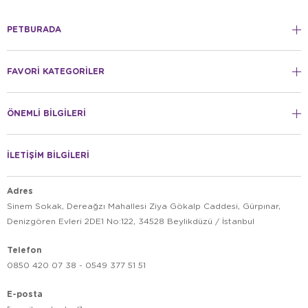
PETBURADA
FAVORİ KATEGORİLER
ÖNEMLİ BİLGİLERİ
İLETİŞİM BİLGİLERİ
Adres
Sinem Sokak, Dereağzı Mahallesi Ziya Gökalp Caddesi, Gürpınar,
Denizgören Evleri 2DE1 No:122, 34528 Beylikdüzü / İstanbul
Telefon
0850 420 07 38 - 0549 377 51 51
E-posta