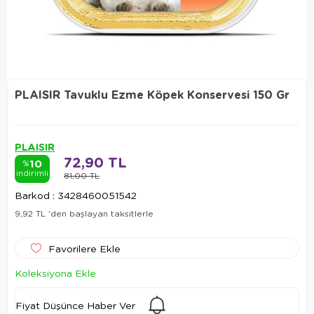
PLAISIR Tavuklu Ezme Köpek Konservesi 150 Gr
PLAISIR
72,90 TL
10
%
indirimli
81,00 TL
Barkod
:
3428460051542
9,92 TL
'den başlayan taksitlerle
Favorilere Ekle
Koleksiyona Ekle
Fiyat Düşünce Haber Ver