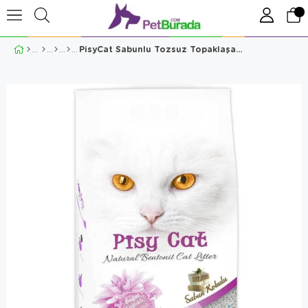
PisyCat Sabunlu Tozsuz Topaklaşan İnce Kedi Kumu 5 Lt