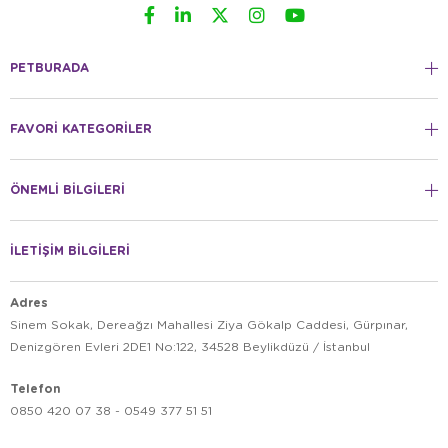
PETBURADA
FAVORİ KATEGORİLER
ÖNEMLİ BİLGİLERİ
İLETİŞİM BİLGİLERİ
Adres
Sinem Sokak, Dereağzı Mahallesi Ziya Gökalp Caddesi, Gürpınar,
Denizgören Evleri 2DE1 No:122, 34528 Beylikdüzü / İstanbul
Telefon
0850 420 07 38 - 0549 377 51 51