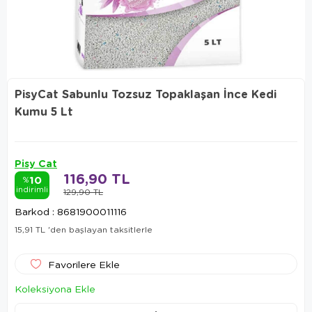
PisyCat Sabunlu Tozsuz Topaklaşan İnce Kedi
Kumu 5 Lt
Pisy Cat
116,90 TL
10
%
indirimli
129,90 TL
Barkod
:
8681900011116
15,91 TL
'den başlayan taksitlerle
Favorilere Ekle
Koleksiyona Ekle