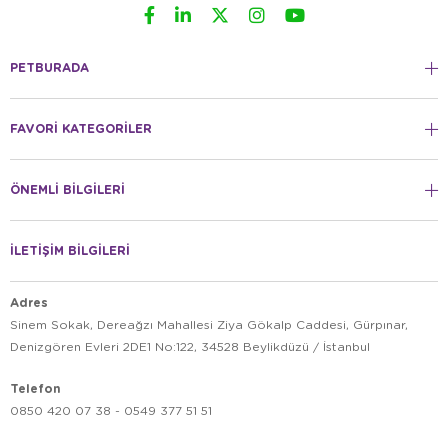
PETBURADA
FAVORİ KATEGORİLER
ÖNEMLİ BİLGİLERİ
İLETİŞİM BİLGİLERİ
Adres
Sinem Sokak, Dereağzı Mahallesi Ziya Gökalp Caddesi, Gürpınar,
Denizgören Evleri 2DE1 No:122, 34528 Beylikdüzü / İstanbul
Telefon
0850 420 07 38 - 0549 377 51 51