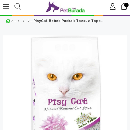
PisyCat Bebek Pudralı Tozsuz Topaklaşan İnce Kedi Kumu 5 Lt