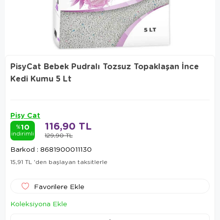
PisyCat Bebek Pudralı Tozsuz Topaklaşan İnce
Kedi Kumu 5 Lt
Pisy Cat
116,90 TL
10
%
indirimli
129,90 TL
Barkod
:
8681900011130
15,91 TL
'den başlayan taksitlerle
Favorilere Ekle
Koleksiyona Ekle