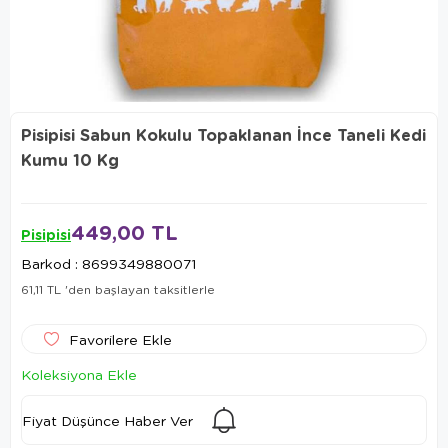
Pisipisi Sabun Kokulu Topaklanan İnce Taneli Kedi
Kumu 10 Kg
449,00 TL
Pisipisi
Barkod
:
8699349880071
61,11 TL
'den başlayan taksitlerle
Favorilere Ekle
Koleksiyona Ekle
Fiyat Düşünce Haber Ver