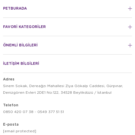
PETBURADA
FAVORİ KATEGORİLER
ÖNEMLİ BİLGİLERİ
İLETİŞİM BİLGİLERİ
Adres
Sinem Sokak, Dereağzı Mahallesi Ziya Gökalp Caddesi, Gürpınar,
Denizgören Evleri 2DE1 No:122, 34528 Beylikdüzü / İstanbul
Telefon
0850 420 07 38 - 0549 377 51 51
E-posta
[email protected]