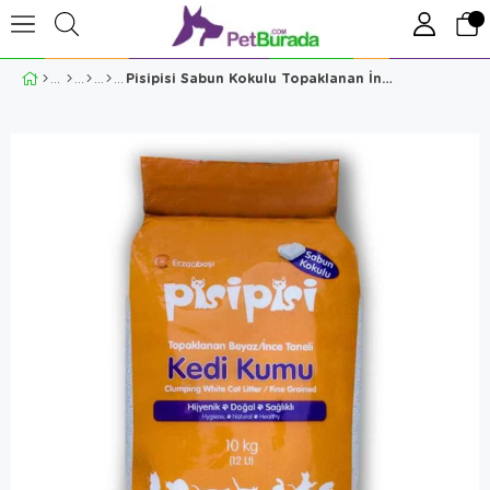
Pisipisi Sabun Kokulu Topaklanan İnce Taneli Kedi Kumu 10 Kg