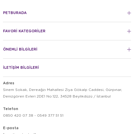
PETBURADA
FAVORİ KATEGORİLER
ÖNEMLİ BİLGİLERİ
İLETİŞİM BİLGİLERİ
Adres
Sinem Sokak, Dereağzı Mahallesi Ziya Gökalp Caddesi, Gürpınar,
Denizgören Evleri 2DE1 No:122, 34528 Beylikdüzü / İstanbul
Telefon
0850 420 07 38 - 0549 377 51 51
E-posta