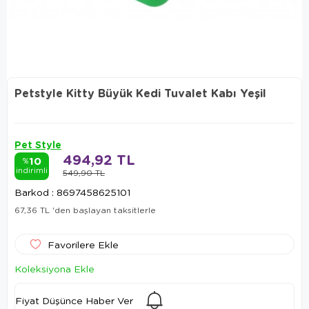
Petstyle Kitty Büyük Kedi Tuvalet Kabı Yeşil
Pet Style
494,92 TL
10
%
indirimli
549,90 TL
Barkod
:
8697458625101
67,36 TL
'den başlayan taksitlerle
Favorilere Ekle
Koleksiyona Ekle
Fiyat Düşünce Haber Ver