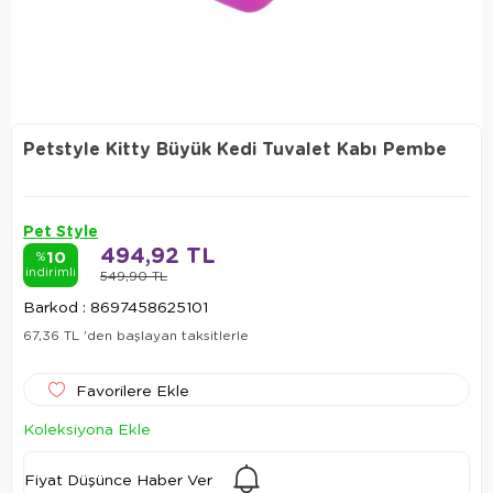
Petstyle Kitty Büyük Kedi Tuvalet Kabı Pembe
Pet Style
494,92 TL
10
%
indirimli
549,90 TL
Barkod
:
8697458625101
67,36 TL
'den başlayan taksitlerle
Favorilere Ekle
Koleksiyona Ekle
Fiyat Düşünce Haber Ver