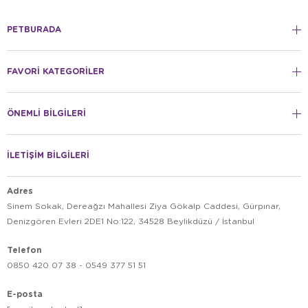
PETBURADA
FAVORİ KATEGORİLER
ÖNEMLİ BİLGİLERİ
İLETİŞİM BİLGİLERİ
Adres
Sinem Sokak, Dereağzı Mahallesi Ziya Gökalp Caddesi, Gürpınar,
Denizgören Evleri 2DE1 No:122, 34528 Beylikdüzü / İstanbul
Telefon
0850 420 07 38 - 0549 377 51 51
E-posta