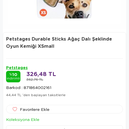
Petstages Durable Sticks Ağaç Dalı Şeklinde
Oyun Kemiği XSmall
Petstages
326,48 TL
10
%
indirimli
362,76 TL
Barkod
:
871864002161
44,44 TL
'den başlayan taksitlerle
Favorilere Ekle
Koleksiyona Ekle