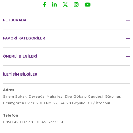
PETBURADA
FAVORİ KATEGORİLER
ÖNEMLİ BİLGİLERİ
İLETİŞİM BİLGİLERİ
Adres
Sinem Sokak, Dereağzı Mahallesi Ziya Gökalp Caddesi, Gürpınar,
Denizgören Evleri 2DE1 No:122, 34528 Beylikdüzü / İstanbul
Telefon
0850 420 07 38 - 0549 377 51 51