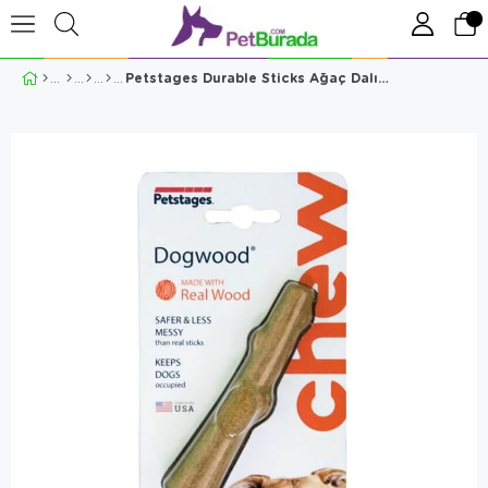
Petstages Durable Sticks Ağaç Dalı Şeklinde Oyun Kemiği XSmall