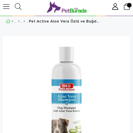
Pet Active Aloe Vera Özlü ve Buğday Proteinli Şampuan 250 Ml