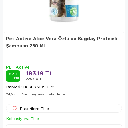
Pet Active Aloe Vera Özlü ve Buğday Proteinli
Şampuan 250 Ml
PET Active
183,19 TL
20
%
indirimli
229,00 TL
Barkod
:
8698931093172
24,93 TL
'den başlayan taksitlerle
Favorilere Ekle
Koleksiyona Ekle