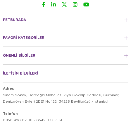
PETBURADA
FAVORİ KATEGORİLER
ÖNEMLİ BİLGİLERİ
İLETİŞİM BİLGİLERİ
Adres
Sinem Sokak, Dereağzı Mahallesi Ziya Gökalp Caddesi, Gürpınar,
Denizgören Evleri 2DE1 No:122, 34528 Beylikdüzü / İstanbul
Telefon
0850 420 07 38 - 0549 377 51 51