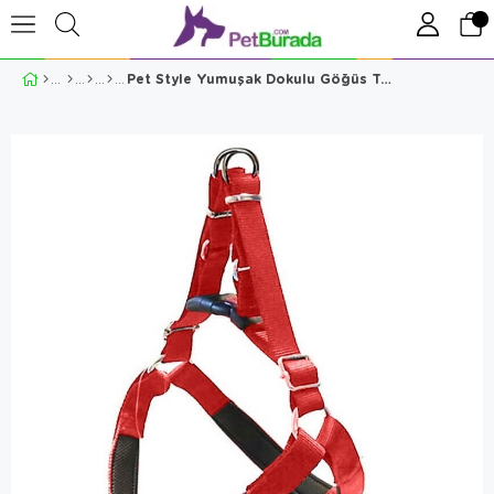
Pet Style Yumuşak Dokulu Göğüs Tasması No.4 Kırmızı