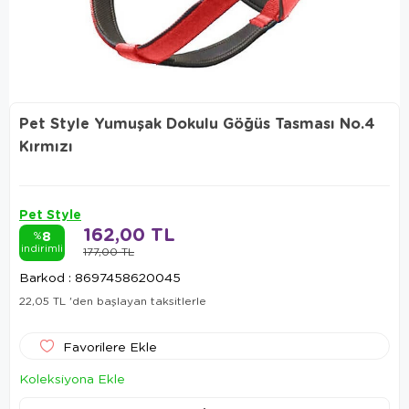
Pet Style Yumuşak Dokulu Göğüs Tasması No.4
Kırmızı
Pet Style
162,00 TL
8
%
indirimli
177,00 TL
Barkod
:
8697458620045
22,05 TL
'den başlayan taksitlerle
Favorilere Ekle
Koleksiyona Ekle