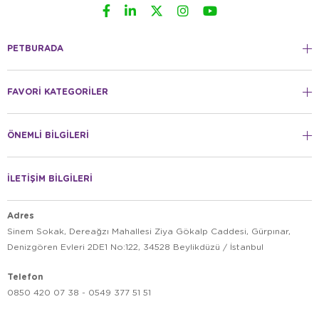
PETBURADA
FAVORİ KATEGORİLER
ÖNEMLİ BİLGİLERİ
İLETİŞİM BİLGİLERİ
Adres
Sinem Sokak, Dereağzı Mahallesi Ziya Gökalp Caddesi, Gürpınar,
Denizgören Evleri 2DE1 No:122, 34528 Beylikdüzü / İstanbul
Telefon
0850 420 07 38 - 0549 377 51 51