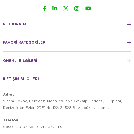
PETBURADA
FAVORİ KATEGORİLER
ÖNEMLİ BİLGİLERİ
İLETİŞİM BİLGİLERİ
Adres
Sinem Sokak, Dereağzı Mahallesi Ziya Gökalp Caddesi, Gürpınar,
Denizgören Evleri 2DE1 No:122, 34528 Beylikdüzü / İstanbul
Telefon
0850 420 07 38 - 0549 377 51 51