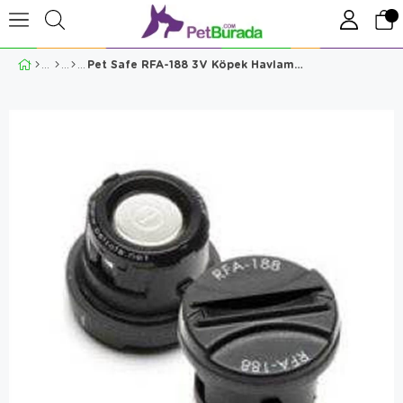
Pet Safe RFA-188 3V Köpek Havlama Önleyici Tasma Pili