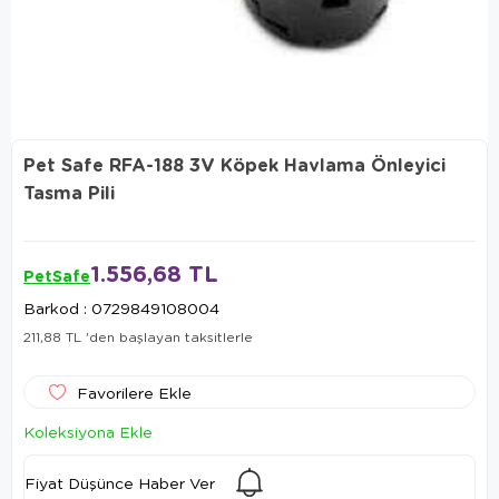
Pet Safe RFA-188 3V Köpek Havlama Önleyici
Tasma Pili
1.556,68 TL
PetSafe
Barkod
:
0729849108004
211,88 TL
'den başlayan taksitlerle
Favorilere Ekle
Koleksiyona Ekle
Fiyat Düşünce Haber Ver