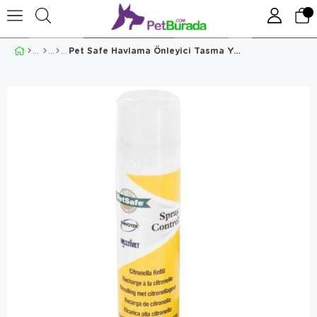
Pet Safe Havlama Önleyici Tasma Yedek Spreyi Limon Aromalı 88.7 Ml