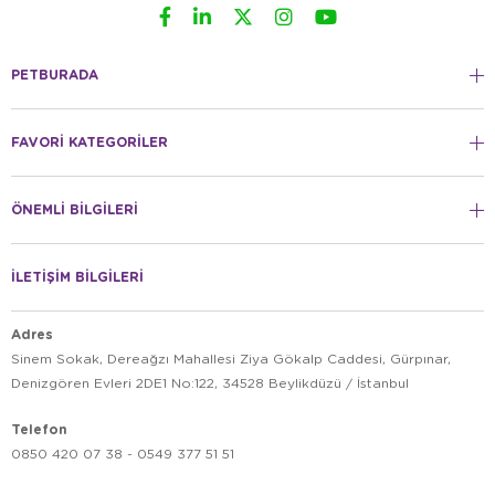
PETBURADA
FAVORİ KATEGORİLER
ÖNEMLİ BİLGİLERİ
İLETİŞİM BİLGİLERİ
Adres
Sinem Sokak, Dereağzı Mahallesi Ziya Gökalp Caddesi, Gürpınar,
Denizgören Evleri 2DE1 No:122, 34528 Beylikdüzü / İstanbul
Telefon
0850 420 07 38 - 0549 377 51 51