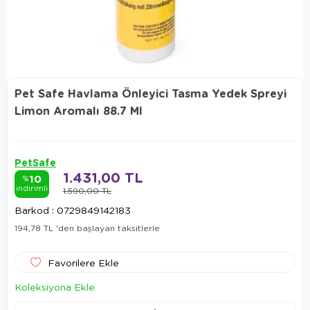
Pet Safe Havlama Önleyici Tasma Yedek Spreyi
Limon Aromalı 88.7 Ml
PetSafe
1.431,00 TL
10
%
indirimli
1.590,00 TL
Barkod
:
0729849142183
194,78 TL
'den başlayan taksitlerle
Favorilere Ekle
Koleksiyona Ekle