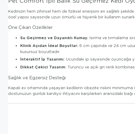
Pet Comfort İpli Balık Su Geçirmez Kedi O
Kedinizin hem zihinsel hem de fiziksel enerjisini en sağlıklı şeki
özel yapısı sayesinde uzun ömürlü ve hijyenik bir kullanım sunarke
Öne Çıkan Özellikler
Su Geçirmez ve Dayanıklı Kumaş:
Isırma ve tırmalama sıra
Klinik Açıdan İdeal Boyutlar:
6 cm çapında ve 24 cm uzunluğ
kusursuz boyuttadır.
İnteraktif İp Tasarımı:
Ucundaki ip sayesinde oyuncağa yön ve
Dikkat Çekici Tasarım:
Turuncu ve açık gri renk kombinasyo
Sağlık ve Egzersiz Desteği
Kapalı ev ortamında yaşayan kedilerin obezite riskini minimuma indi
dostunuzun günlük kardiyo ihtiyacını karşılarken aranızdaki bağı d