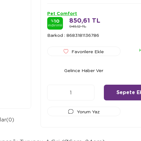
Pet Comfort
850,61 TL
10
%
indirimli
945,12 TL
Barkod
:
8683181136786
Favorilere Ekle
Gelince Haber Ver
Yorum Yaz
lar
(0)
Ödeme Seçenekleri