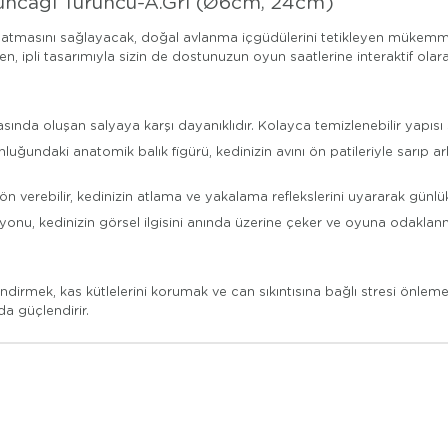
yuncağı Turuncu-A.Gri (Ø6cm, 24cm)
lde atmasını sağlayacak, doğal avlanma içgüdülerini tetikleyen mükemmel
n, ipli tasarımıyla sizin de dostunuzun oyun saatlerine interaktif olara
sında oluşan salyaya karşı dayanıklıdır. Kolayca temizlenebilir yapısı 
undaki anatomik balık figürü, kedinizin avını ön patileriyle sarıp ar
rebilir, kedinizin atlama ve yakalama reflekslerini uyararak günlük egze
nu, kedinizin görsel ilgisini anında üzerine çeker ve oyuna odaklanma
rmek, kas kütlelerini korumak ve can sıkıntısına bağlı stresi önlemek i
a güçlendirir.