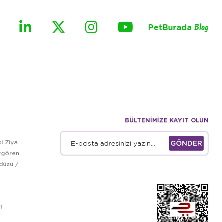
PetBurada
Blog
BÜLTENİMİZE KAYIT OLUN
i Ziya
GÖNDER
zgören
kdüzü /
1