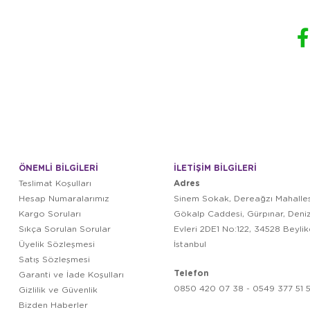
ÖNEMLİ BİLGİLERİ
İLETİŞİM BİLGİLERİ
Adres
Teslimat Koşulları
Hesap Numaralarımız
Sinem Sokak, Dereağzı Mahalles
Kargo Soruları
Gökalp Caddesi, Gürpınar, Deni
Sıkça Sorulan Sorular
Evleri 2DE1 No:122, 34528 Beyli
Üyelik Sözleşmesi
İstanbul
Satış Sözleşmesi
Telefon
Garanti ve İade Koşulları
0850 420 07 38 - 0549 377 51 5
Gizlilik ve Güvenlik
Bizden Haberler