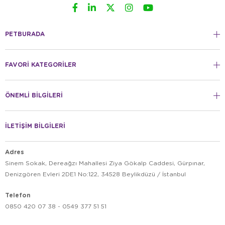
PETBURADA
FAVORİ KATEGORİLER
ÖNEMLİ BİLGİLERİ
İLETİŞİM BİLGİLERİ
Adres
Sinem Sokak, Dereağzı Mahallesi Ziya Gökalp Caddesi, Gürpınar,
Denizgören Evleri 2DE1 No:122, 34528 Beylikdüzü / İstanbul
Telefon
0850 420 07 38 - 0549 377 51 51