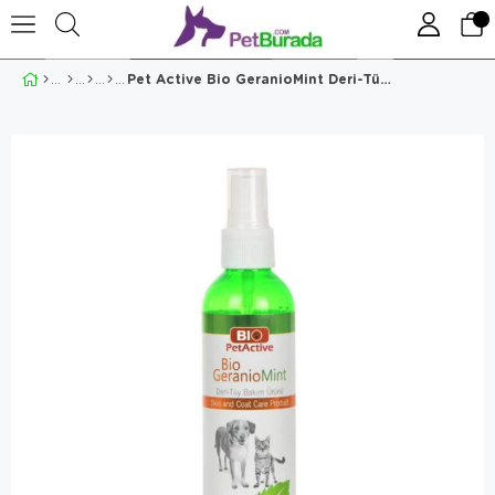
Pet Active Bio GeranioMint Deri-Tüy Bakım Spreyi 100 Ml