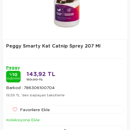
Peggy Smarty Kat Catnip Sprey 207 Ml
Peggy
143,92 TL
10
%
indirimli
159,90 TL
Barkod
:
786306100704
19,59 TL
'den başlayan taksitlerle
Favorilere Ekle
Koleksiyona Ekle