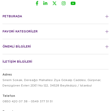
PETBURADA
FAVORİ KATEGORİLER
ÖNEMLİ BİLGİLERİ
İLETİŞİM BİLGİLERİ
Adres
Sinem Sokak, Dereağzı Mahallesi Ziya Gökalp Caddesi, Gürpınar,
Denizgören Evleri 2DE1 No:122, 34528 Beylikdüzü / İstanbul
Telefon
0850 420 07 38 - 0549 377 51 51