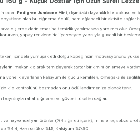
 160 g – Küçük Dostlar İçin Uzun Süreli Lezze
Pedigree Jumbone Mini
tmin eden
, dışındaki dayanıklı kıtır dokusu ve
 boyutlandırılan bu çiğneme ödülü, hem eğlenceli bir aktivite sağlar h
rka dişlerde derinlemesine temizlik yapılmasına yardımcı olur. Omega-3
 korurken, yapay renklendirici içermeyen yapısıyla güvenli bir beslem
ırken, içindeki yumuşak etli dolgu köpeğinizin motivasyonunu yüksek
ylerini mekanik olarak temizleyerek tartar birikimini önlemeye yardımcı
a yönelik ayarlanan kalsiyum ile güçlü kemikleri, Omega-3 ile sağlıklı 
izin kilo kontrolünü bozmadan onu ödüllendirmenize olanak tanır.
 boyutuyla rahat çiğneme ve güvenli tüketim sağlar.
 et ve hayvansal yan ürünler (%4 sığır eti içerir), mineraller, sebze protei
de %4.4, Ham selüloz %1.5, Kalsiyum %0.50.