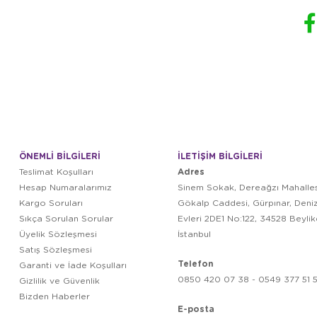
ÖNEMLİ BİLGİLERİ
İLETİŞİM BİLGİLERİ
Adres
Teslimat Koşulları
Hesap Numaralarımız
Sinem Sokak, Dereağzı Mahalles
Kargo Soruları
Gökalp Caddesi, Gürpınar, Deni
Sıkça Sorulan Sorular
Evleri 2DE1 No:122, 34528 Beyli
Üyelik Sözleşmesi
İstanbul
Satış Sözleşmesi
Telefon
Garanti ve İade Koşulları
0850 420 07 38 - 0549 377 51 5
Gizlilik ve Güvenlik
Bizden Haberler
E-posta