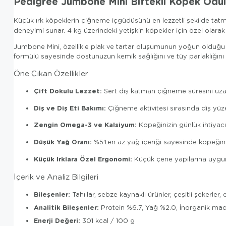
Pedigree Jumbone Mini Biftekli Köpek Ödülü
Küçük ırk köpeklerin çiğneme içgüdüsünü en lezzetli şekilde ta
deneyimi sunar. 4 kg üzerindeki yetişkin köpekler için özel olarak
Jumbone Mini, özellikle plak ve tartar oluşumunun yoğun olduğu a
formülü sayesinde dostunuzun kemik sağlığını ve tüy parlaklığını
Öne Çıkan Özellikler
Çift Dokulu Lezzet:
Sert dış katman çiğneme süresini uzat
Diş ve Diş Eti Bakımı:
Çiğneme aktivitesi sırasında diş yüze
Zengin Omega-3 ve Kalsiyum:
Köpeğinizin günlük ihtiyacın
Düşük Yağ Oranı:
%5'ten az yağ içeriği sayesinde köpeğin
Küçük Irklara Özel Ergonomi:
Küçük çene yapılarına uygun
İçerik ve Analiz Bilgileri
Bileşenler:
Tahıllar, sebze kaynaklı ürünler, çeşitli şekerler,
Analitik Bileşenler:
Protein %6.7, Yağ %2.0, İnorganik mad
Enerji Değeri:
301 kcal / 100 g