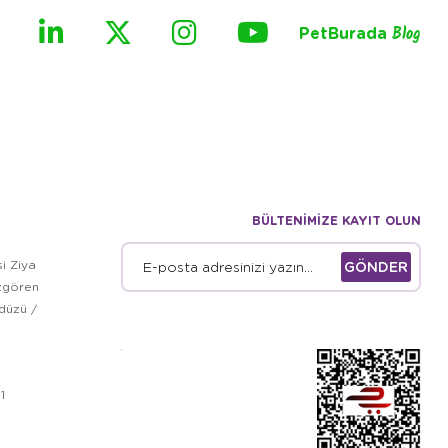
PetBurada
Blog
BÜLTENİMİZE KAYIT OLUN
i Ziya
GÖNDER
zgören
kdüzü /
1