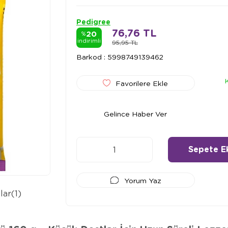
Pedigree
76,76 TL
20
%
indirimli
95,95 TL
Barkod
:
5998749139462
Favorilere Ekle
Gelince Haber Ver
Yorum Yaz
lar
(1)
Ödeme Seçenekleri