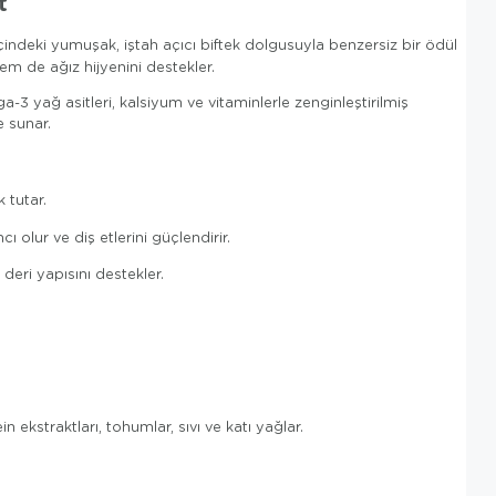
t
 içindeki yumuşak, iştah açıcı biftek dolgusuyla benzersiz bir ödül
em de ağız hijyenini destekler.
 yağ asitleri, kalsiyum ve vitaminlerle zenginleştirilmiş
e sunar.
 tutar.
 olur ve diş etlerini güçlendirir.
deri yapısını destekler.
n ekstraktları, tohumlar, sıvı ve katı yağlar.