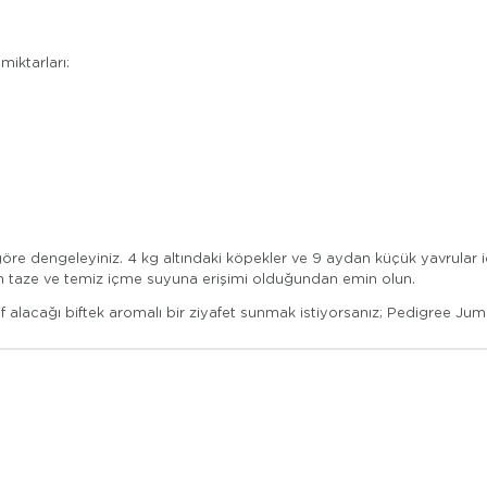
iktarları:
e dengeleyiniz. 4 kg altındaki köpekler ve 9 aydan küçük yavrular içi
man taze ve temiz içme suyuna erişimi olduğundan emin olun.
alacağı biftek aromalı bir ziyafet sunmak istiyorsanız; Pedigree Jumb