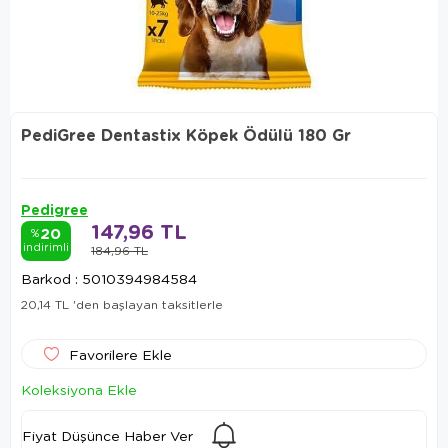
PediGree Dentastix Köpek Ödülü 180 Gr
Pedigree
147,96 TL
20
%
indirimli
184,96 TL
Barkod
:
5010394984584
20,14 TL
'den başlayan taksitlerle
Favorilere Ekle
Koleksiyona Ekle
Fiyat Düşünce Haber Ver