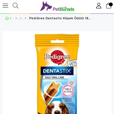
PediGree Dentastix Köpek Ödülü 180 Gr