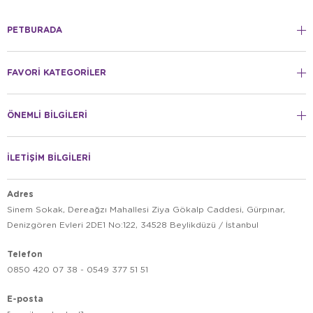
PETBURADA
FAVORİ KATEGORİLER
ÖNEMLİ BİLGİLERİ
İLETİŞİM BİLGİLERİ
Adres
Sinem Sokak, Dereağzı Mahallesi Ziya Gökalp Caddesi, Gürpınar,
Denizgören Evleri 2DE1 No:122, 34528 Beylikdüzü / İstanbul
Telefon
0850 420 07 38 - 0549 377 51 51
E-posta