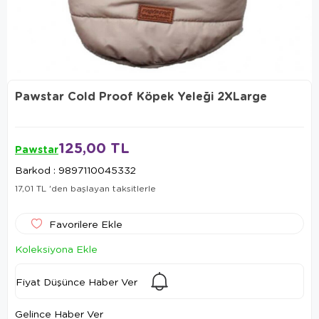
Pawstar Cold Proof Köpek Yeleği 2XLarge
125,00 TL
Pawstar
Barkod
:
9897110045332
17,01 TL
'den başlayan taksitlerle
Favorilere Ekle
Koleksiyona Ekle
Fiyat Düşünce Haber Ver
Gelince Haber Ver