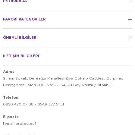
PETBURADA
FAVORİ KATEGORİLER
ÖNEMLİ BİLGİLERİ
İLETİŞİM BİLGİLERİ
Adres
Sinem Sokak, Dereağzı Mahallesi Ziya Gökalp Caddesi, Gürpınar,
Denizgören Evleri 2DE1 No:122, 34528 Beylikdüzü / İstanbul
Telefon
0850 420 07 38 - 0549 377 51 51
E-posta
[email protected]