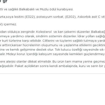
0 gr
i ve sağlıklı Balkabaklı ve Muzlu ödül kurabiyesi.
ta,soya lesitini (E322), potasyum sorbat, (E202), Askorbik asit C vi
ol) içermez.
ından oldukça zengindir. Kolesterol ve kan şekerini düzenler. Balkabağı 
e yardımcı olarak, sindirim sistemini düzenler. İdrar yolları sağlığı
 kurt türlerine karşı etkilidir. Ciltlerini ve tüylerini sağlıklı tutmaya 
ini arttırır,kanser hücrelerinin oluşumunu ve yaşlanma etkilerini gecik
sine ve kemik gelişimine destek olur. Tok tutucu özelliği sayesinde sık s
gelir. Mideyi korur. İçerdiği kalsiyum sayesinde kemikleri güçlendirmey
rünlere alerjisi olanlar dikkat etmelidir. Bu ürün tam mama yerine geçm
e değişebilir. Paket açıldıktan sonra kendi ambalajında, kuru ve serin bi