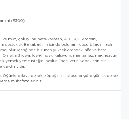
tamini (E300).
ve muz, çok iyi bir beta-karoten, A, C, K, E vitamini,
nı destekler. Balkabağının içinde bulunan “cucurbitacin” adlı
yardımcı olur. İçeriğinde bulunan yüksek orandaki alfa ve beta
tirir. Omega 3 içerir. İçeriğindeki kalsiyum, manganez, magnezyum,
ık yemek yeme isteğini azaltır. Enerji verir. Köpeklerin cilt
e yardımcıdır.
ez. Öğünlere ilave olarak, köpeğinizin kilosuna göre günlük olarak
r yerde muhafaza ediniz.