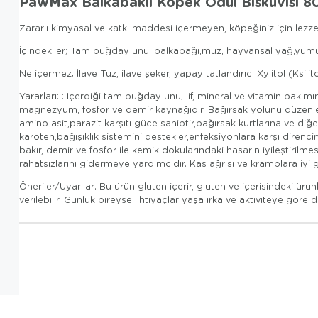
PawMax Balkabaklı Köpek Ödül Bisküvisi 8
Zararlı kimyasal ve katkı maddesi içermeyen, köpeğiniz için lezzetl
İçindekiler; Tam buğday unu, balkabağı,muz, hayvansal yağ,yumur
Ne içermez; İlave Tuz, ilave şeker, yapay tatlandırıcı Xylitol (Ksilit
Yararları: : İçerdiği tam buğday unu; lif, mineral ve vitamin bakım
magnezyum, fosfor ve demir kaynağıdır. Bağırsak yolunu düzenlemey
amino asit,parazit karşıtı güce sahiptir,bağırsak kurtlarına ve diğer
karoten,bağışıklık sistemini destekler,enfeksiyonlara karşı direnc
bakır, demir ve fosfor ile kemik dokularındaki hasarın iyileştirilme
rahatsızlarını gidermeye yardımcıdır. Kas ağrısı ve kramplara iyi 
Öneriler/Uyarılar: Bu ürün gluten içerir, gluten ve içerisindeki ü
verilebilir. Günlük bireysel ihtiyaçlar yaşa ırka ve aktiviteye gör