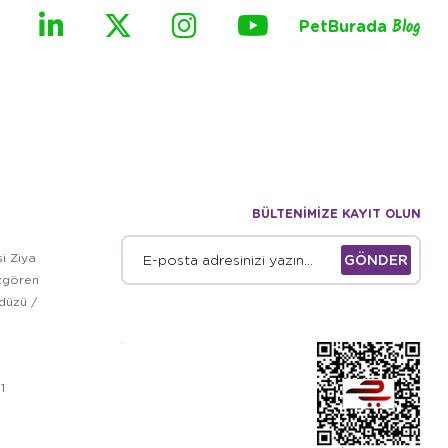
PetBurada
Blog
BÜLTENİMİZE KAYIT OLUN
i Ziya
GÖNDER
zgören
kdüzü /
1