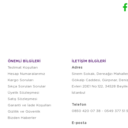
ÖNEMLİ BİLGİLERİ
İLETİŞİM BİLGİLERİ
Adres
Teslimat Koşulları
Hesap Numaralarımız
Sinem Sokak, Dereağzı Mahalles
Kargo Soruları
Gökalp Caddesi, Gürpınar, Deni
Sıkça Sorulan Sorular
Evleri 2DE1 No:122, 34528 Beyli
Üyelik Sözleşmesi
İstanbul
Satış Sözleşmesi
Telefon
Garanti ve İade Koşulları
0850 420 07 38 - 0549 377 51 5
Gizlilik ve Güvenlik
Bizden Haberler
E-posta