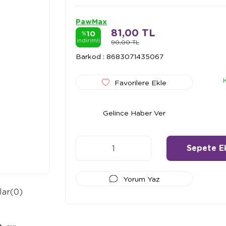
PawMax
81,00 TL
10
%
indirimli
90,00 TL
Barkod
:
8683071435067
Favorilere Ekle
Gelince Haber Ver
Yorum Yaz
lar
(0)
Ödeme Seçenekleri