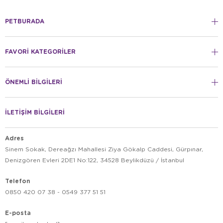
PETBURADA
FAVORİ KATEGORİLER
ÖNEMLİ BİLGİLERİ
İLETİŞİM BİLGİLERİ
Adres
Sinem Sokak, Dereağzı Mahallesi Ziya Gökalp Caddesi, Gürpınar,
Denizgören Evleri 2DE1 No:122, 34528 Beylikdüzü / İstanbul
Telefon
0850 420 07 38 - 0549 377 51 51
E-posta