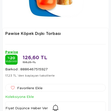
Pawise Köpek Dışkı Torbası
Pawise
126,60 TL
20
%
indirimli
158,25 TL
Barkod
:
8886467515927
17,23 TL
'den başlayan taksitlerle
Favorilere Ekle
Koleksiyona Ekle
Fiyat Düşünce Haber Ver