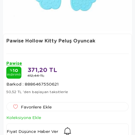
Pawise Hollow Kitty Peluş Oyuncak
Pawise
371,20 TL
10
%
indirimli
412,44 TL
Barkod
:
8886467550621
50,52 TL
'den başlayan taksitlerle
Favorilere Ekle
Koleksiyona Ekle
Fiyat Düşünce Haber Ver