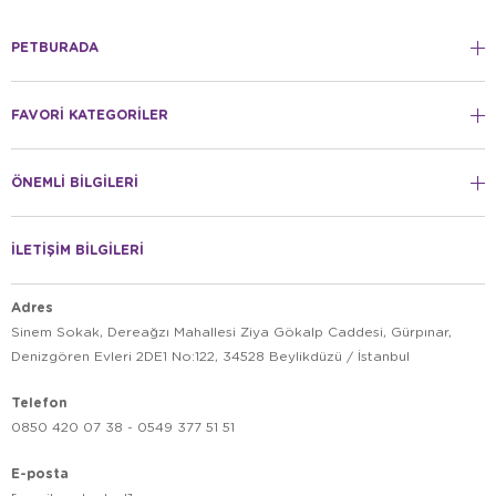
PETBURADA
FAVORİ KATEGORİLER
ÖNEMLİ BİLGİLERİ
İLETİŞİM BİLGİLERİ
Adres
Sinem Sokak, Dereağzı Mahallesi Ziya Gökalp Caddesi, Gürpınar,
Denizgören Evleri 2DE1 No:122, 34528 Beylikdüzü / İstanbul
Telefon
0850 420 07 38 - 0549 377 51 51
E-posta