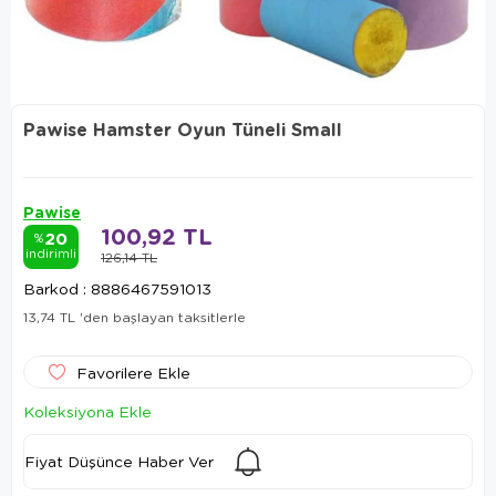
Pawise Hamster Oyun Tüneli Small
Pawise
100,92 TL
20
%
indirimli
126,14 TL
Barkod
:
8886467591013
13,74 TL
'den başlayan taksitlerle
Favorilere Ekle
Koleksiyona Ekle
Fiyat Düşünce Haber Ver