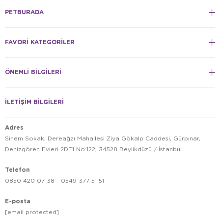
PETBURADA
FAVORİ KATEGORİLER
ÖNEMLİ BİLGİLERİ
İLETİŞİM BİLGİLERİ
Adres
Sinem Sokak, Dereağzı Mahallesi Ziya Gökalp Caddesi, Gürpınar,
Denizgören Evleri 2DE1 No:122, 34528 Beylikdüzü / İstanbul
Telefon
0850 420 07 38 - 0549 377 51 51
E-posta
[email protected]