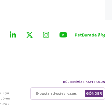
PetBurada
Blog
BÜLTENİMİZE KAYIT OLUN
i Ziya
GÖNDER
zgören
kdüzü /