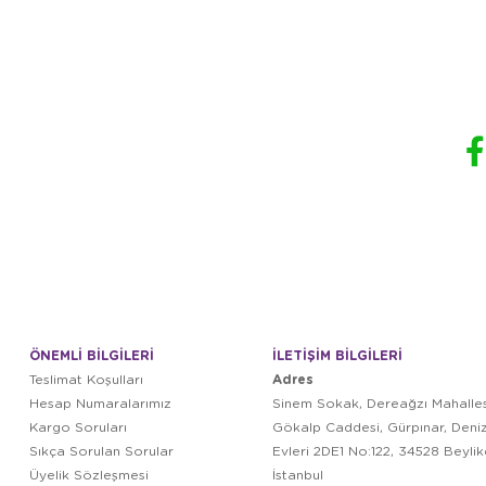
ÖNEMLİ BİLGİLERİ
İLETİŞİM BİLGİLERİ
Adres
Teslimat Koşulları
Hesap Numaralarımız
Sinem Sokak, Dereağzı Mahalles
Kargo Soruları
Gökalp Caddesi, Gürpınar, Deni
Sıkça Sorulan Sorular
Evleri 2DE1 No:122, 34528 Beyli
Üyelik Sözleşmesi
İstanbul