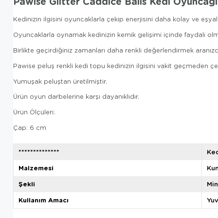
Pawise Glitter Caddice Balls Kedi Oyuncağı
Kedinizin ilgisini oyuncaklarla çekip enerjisini daha kolay ve eşya
Oyuncaklarla oynamak kedinizin kemik gelişimi içinde faydalı olma
Birlikte geçirdiğiniz zamanları daha renkli değerlendirmek aranızd
Pawise peluş renkli kedi topu kedinizin ilgisini vakit geçmeden çe
Yumuşak peluştan üretilmiştir.
Ürün oyun darbelerine karşı dayanıklıdır.
Ürün Ölçüleri:
Çap: 6 cm
**************
Ke
Malzemesi
Ku
Şekli
Min
Kullanım Amacı
Yu