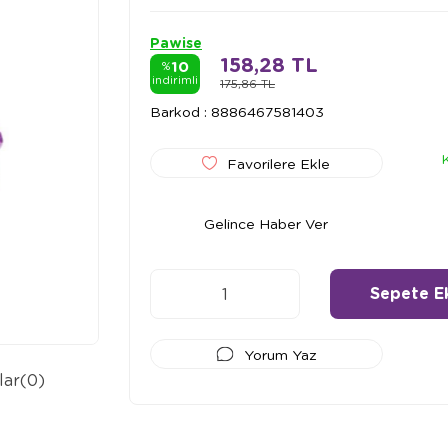
Pawise
158,28 TL
10
%
indirimli
175,86 TL
Barkod
:
8886467581403
Favorilere Ekle
Gelince Haber Ver
Yorum Yaz
lar
(0)
Ödeme Seçenekleri