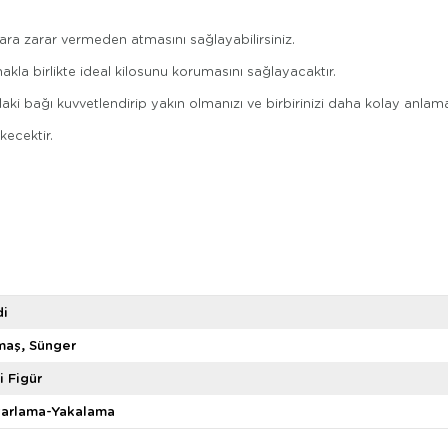
lara zarar vermeden atmasını sağlayabilirsiniz.
kla birlikte ideal kilosunu korumasını sağlayacaktır.
aki bağı kuvvetlendirip yakın olmanızı ve birbirinizi daha kolay anlama
kecektir.
di
maş
Sünger
i Figür
varlama-Yakalama