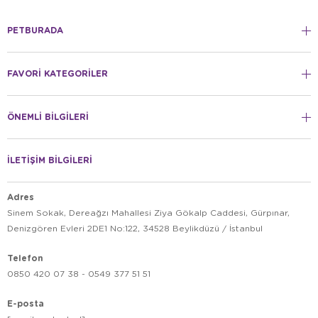
PETBURADA
FAVORİ KATEGORİLER
ÖNEMLİ BİLGİLERİ
İLETİŞİM BİLGİLERİ
Adres
Sinem Sokak, Dereağzı Mahallesi Ziya Gökalp Caddesi, Gürpınar,
Denizgören Evleri 2DE1 No:122, 34528 Beylikdüzü / İstanbul
Telefon
0850 420 07 38 - 0549 377 51 51
E-posta