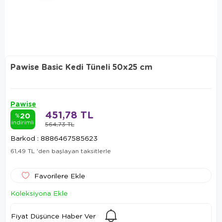
Pawise Basic Kedi Tüneli 50x25 cm
Pawise
451,78 TL
20
%
indirimli
564,73 TL
Barkod
:
8886467585623
61,49 TL
'den başlayan taksitlerle
Favorilere Ekle
Koleksiyona Ekle
Fiyat Düşünce Haber Ver