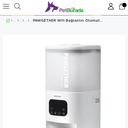
PAWGETHER Wifi Bağlantılı Otomatik Mama Kabı 4 Lt