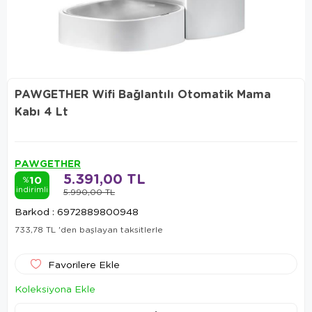
PAWGETHER Wifi Bağlantılı Otomatik Mama
Kabı 4 Lt
PAWGETHER
5.391,00 TL
10
%
indirimli
5.990,00 TL
Barkod
:
6972889800948
733,78 TL
'den başlayan taksitlerle
Favorilere Ekle
Koleksiyona Ekle