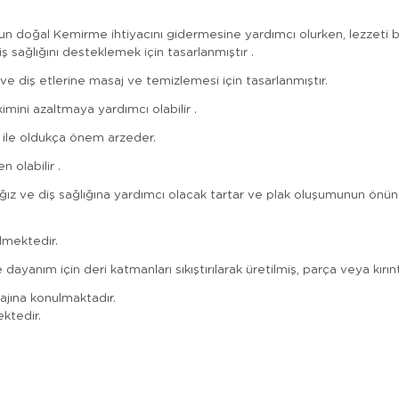
nun doğal Kemirme ihtiyacını gidermesine yardımcı olurken, lezzeti b
 sağlığını desteklemek için tasarlanmıştır .
ve diş etlerine masaj ve temizlemesi için tasarlanmıştır.
mini azaltmaya yardımcı olabilir .
ı ile oldukça önem arzeder.
 olabilir .
z ve diş sağlığına yardımcı olacak tartar ve plak oluşumunun önün
ilmektedir.
anım için deri katmanları sıkıştırılarak üretilmiş, parça veya kırınt
ajına konulmaktadır.
ktedir.