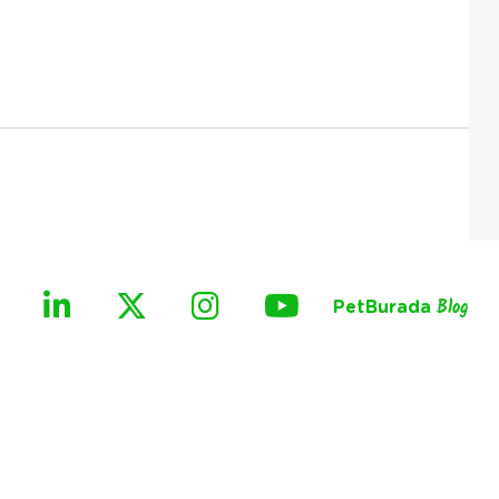
PetBurada
Blog