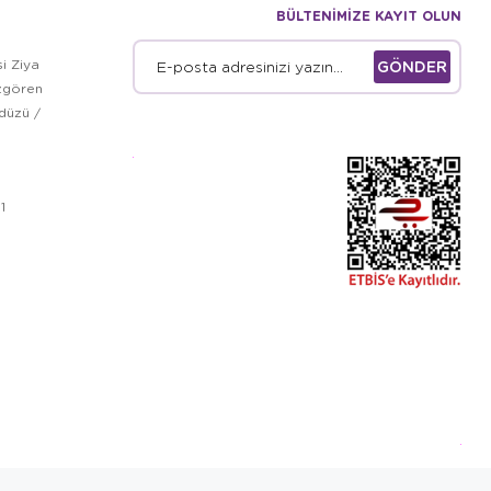
BÜLTENİMİZE KAYIT OLUN
i Ziya
GÖNDER
zgören
kdüzü /
1