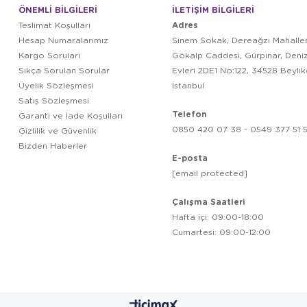
ÖNEMLİ BİLGİLERİ
İLETİŞİM BİLGİLERİ
Adres
Teslimat Koşulları
Hesap Numaralarımız
Sinem Sokak, Dereağzı Mahalles
Kargo Soruları
Gökalp Caddesi, Gürpınar, Deni
Sıkça Sorulan Sorular
Evleri 2DE1 No:122, 34528 Beyli
Üyelik Sözleşmesi
İstanbul
Satış Sözleşmesi
Telefon
Garanti ve İade Koşulları
0850 420 07 38 - 0549 377 51 5
Gizlilik ve Güvenlik
Bizden Haberler
E-posta
[email protected]
Çalışma Saatleri
Hafta içi: 09:00-18:00
Cumartesi: 09:00-12:00