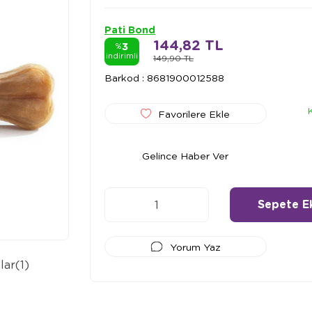
Pati Bond
144,82 TL
3
%
indirimli
149,90 TL
Barkod
:
8681900012588
Favorilere Ekle
Gelince Haber Ver
Yorum Yaz
lar
(1)
Ödeme Seçenekleri