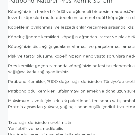
Patibond Naturel Pres Kemik 30 Cm
Köpeğiniz için harika bir ödül ve eğlenceli bir besin maddesi.O
lezzetli köpekleri mutlu edecek mükemmel ödül ! köpeğinizin diş
Köpeklerin oyalanması ve lezzetli anlar geçirmesi sırasında diş 
Köpek çiğneme kemikleri köpeğin ağzından tartar ve plak biriki
Köpeğinizin diş sağlığı gıdaların alınması ve parçalanması amac
Plak ve tartar oluşumu köpeğiniz için genç yaşta sorunlara neden
Pres kemikle geçen zamanda köpeğinizin nefesi tazelenecek ağı
sağlığına katkı sağlayabilirsiniz.
Patibond Kemikler, %100 doğal sığır derisinden Türkiye'de üret
Patibond ödül kemikleri, ufalanmayı önlemek ve daha uzun süre day
Maksimum tazelik için tek tek paketlendikten sonra satış ambal
Protein açısından yüksek, yağ açısından düşük içerik ihtiva etme
Taze sığır derisinden üretilmiştir.
Yenilebilir ve hazmedilebilir.
Üretimde zararlı kimyasallar kullanılmamıştır.