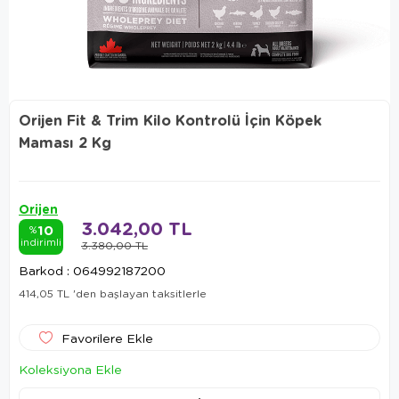
Orijen Fit & Trim Kilo Kontrolü İçin Köpek
Maması 2 Kg
Orijen
3.042,00 TL
10
%
indirimli
3.380,00 TL
Barkod
:
064992187200
414,05 TL
'den başlayan taksitlerle
Favorilere Ekle
Koleksiyona Ekle