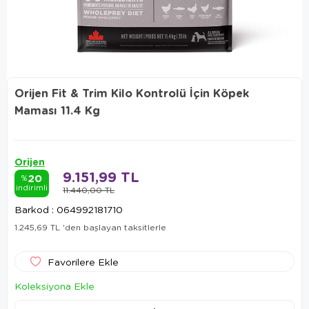
Orijen Fit & Trim Kilo Kontrolü İçin Köpek
Maması 11.4 Kg
Orijen
9.151,99 TL
20
%
indirimli
11.440,00 TL
Barkod
:
064992181710
1.245,69 TL
'den başlayan taksitlerle
Favorilere Ekle
Koleksiyona Ekle