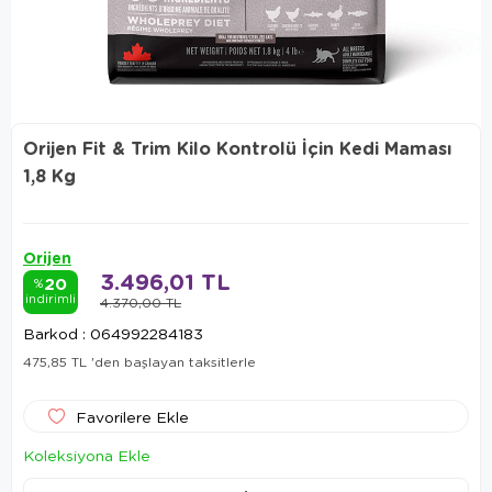
Orijen Fit & Trim Kilo Kontrolü İçin Kedi Maması
1,8 Kg
Orijen
3.496,01 TL
20
%
indirimli
4.370,00 TL
Barkod
:
064992284183
475,85 TL
'den başlayan taksitlerle
Favorilere Ekle
Koleksiyona Ekle