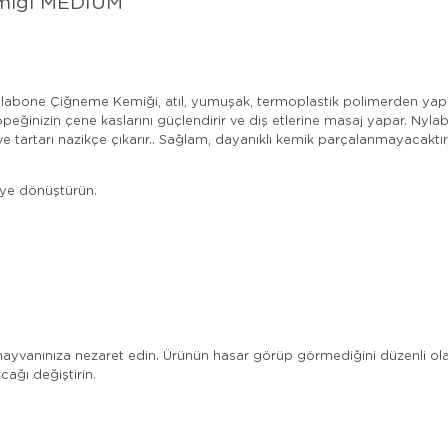
emiği MEDIUM
ylabone Çiğneme Kemiği, atıl, yumuşak, termoplastik polimerden yapı
ğinizin çene kaslarını güçlendirir ve diş etlerine masaj yapar. Nylab
 ve tartarı nazikçe çıkarır.. Sağlam, dayanıklı kemik parçalanmayaca
eye dönüştürün.
 hayvanınıza nezaret edin. Ürünün hasar görüp görmediğini düzenli o
cağı değiştirin.