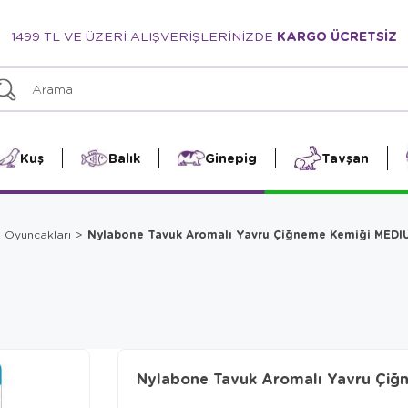
1499 TL VE ÜZERİ ALIŞVERİŞLERİNİZDE
KARGO ÜCRETSİZ
Kuş
Balık
Ginepig
Tavşan
Nylabone Tavuk Aromalı Yavru Çiğneme Kemiği MEDI
e Oyuncakları
Nylabone Tavuk Aromalı Yavru Çi