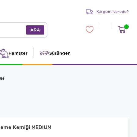
Kargom Nerede?
Hamster
Sürüngen
UM
ğneme Kemiği MEDIUM