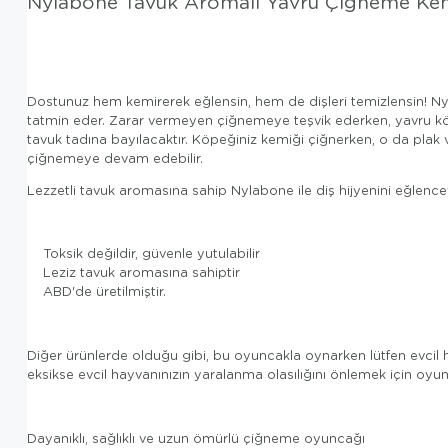
Nylabone Tavuk Aromalı Yavru Çiğneme K
Dostunuz hem kemirerek eğlensin, hem de dişleri temizlensin! N
tatmin eder. Zarar vermeyen çiğnemeye teşvik ederken, yavru köpe
tavuk tadına bayılacaktır. Köpeğiniz kemiği çiğnerken, o da plak
çiğnemeye devam edebilir.
Lezzetli tavuk aromasına sahip Nylabone ile diş hijyenini eğlenc
Toksik değildir, güvenle yutulabilir
Leziz tavuk aromasına sahiptir
ABD'de üretilmiştir.
Diğer ürünlerde olduğu gibi, bu oyuncakla oynarken lütfen evcil
eksikse evcil hayvanınızın yaralanma olasılığını önlemek için oyun
Dayanıklı, sağlıklı ve uzun ömürlü çiğneme oyuncağı