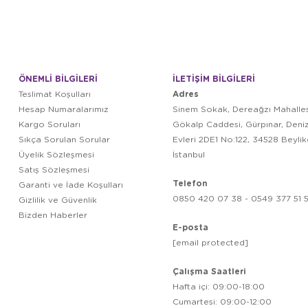
ÖNEMLİ BİLGİLERİ
İLETİŞİM BİLGİLERİ
Adres
Teslimat Koşulları
Hesap Numaralarımız
Sinem Sokak, Dereağzı Mahalles
Kargo Soruları
Gökalp Caddesi, Gürpınar, Deni
Sıkça Sorulan Sorular
Evleri 2DE1 No:122, 34528 Beyli
Üyelik Sözleşmesi
İstanbul
Satış Sözleşmesi
Telefon
Garanti ve İade Koşulları
0850 420 07 38 - 0549 377 51 5
Gizlilik ve Güvenlik
Bizden Haberler
E-posta
[email protected]
Çalışma Saatleri
Hafta içi: 09:00-18:00
Cumartesi: 09:00-12:00