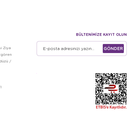
BÜLTENİMİZE KAYIT OLUN
i Ziya
GÖNDER
zgören
kdüzü /
1