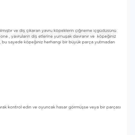
lmıştır ve diş çıkaran yavru köpeklerin çiğneme içgüdüsünü
one , yavruların diş etlerine yumuşak davranır ve köpeğiniz
ktır, bu sayede köpeğiniz herhangi bir büyük parça yutmadan
larak kontrol edin ve oyuncak hasar görmüşse veya bir parçası