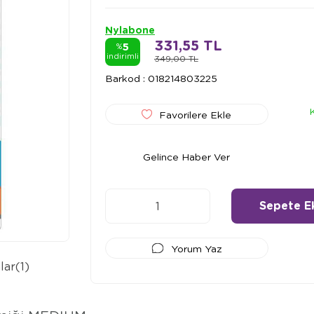
Nylabone
331,55 TL
5
%
indirimli
349,00 TL
Barkod
:
018214803225
Favorilere Ekle
Gelince Haber Ver
Yorum Yaz
lar
(1)
Ödeme Seçenekleri