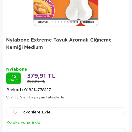
Nylabone Extreme Tavuk Aromalı Çiğneme
Kemiği Medium
Nylabone
379,91 TL
5
%
indirimli
399,90 TL
Barkod
:
018214778127
51,71 TL
'den başlayan taksitlerle
Favorilere Ekle
Koleksiyona Ekle