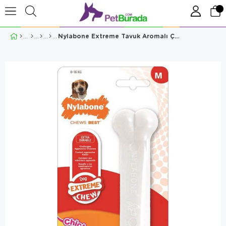
Nylabone Extreme Tavuk Aromalı Çiğneme Kemiği Medium