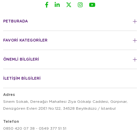
PETBURADA
FAVORİ KATEGORİLER
ÖNEMLİ BİLGİLERİ
İLETİŞİM BİLGİLERİ
Adres
Sinem Sokak, Dereağzı Mahallesi Ziya Gökalp Caddesi, Gürpınar,
Denizgören Evleri 2DE1 No:122, 34528 Beylikdüzü / İstanbul
Telefon
0850 420 07 38 - 0549 377 51 51