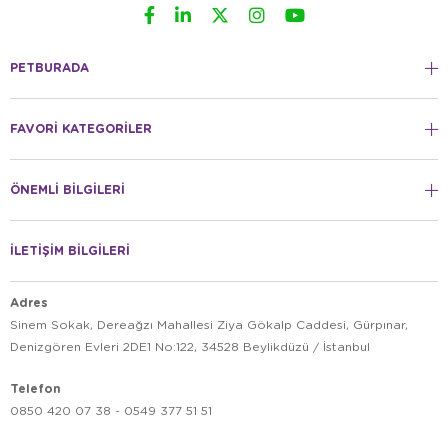
PETBURADA
FAVORİ KATEGORİLER
ÖNEMLİ BİLGİLERİ
İLETİŞİM BİLGİLERİ
Adres
Sinem Sokak, Dereağzı Mahallesi Ziya Gökalp Caddesi, Gürpınar,
Denizgören Evleri 2DE1 No:122, 34528 Beylikdüzü / İstanbul
Telefon
0850 420 07 38 - 0549 377 51 51