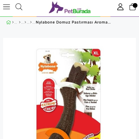
Nylabone Domuz Pastırması Aromalı Köpek Çiğneme Çubuğu XL