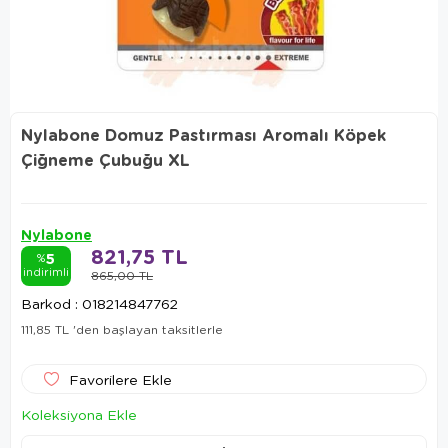
Nylabone Domuz Pastırması Aromalı Köpek
Çiğneme Çubuğu XL
Nylabone
821,75 TL
5
%
indirimli
865,00 TL
Barkod
:
018214847762
111,85 TL
'den başlayan taksitlerle
Favorilere Ekle
Koleksiyona Ekle