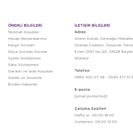
ÖNEMLİ BİLGİLERİ
İLETİŞİM BİLGİLERİ
Adres
Teslimat Koşulları
Hesap Numaralarımız
Sinem Sokak, Dereağzı Mahalles
Kargo Soruları
Gökalp Caddesi, Gürpınar, Deni
Sıkça Sorulan Sorular
Evleri 2DE1 No:122, 34528 Beyli
Üyelik Sözleşmesi
İstanbul
Satış Sözleşmesi
Telefon
Garanti ve İade Koşulları
0850 420 07 38 - 0549 377 51 5
Gizlilik ve Güvenlik
Bizden Haberler
E-posta
[email protected]
Çalışma Saatleri
Hafta içi: 09:00-18:00
Cumartesi: 09:00-12:00