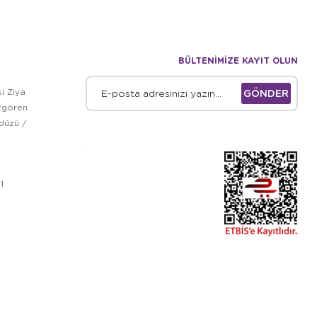
BÜLTENİMİZE KAYIT OLUN
i Ziya
GÖNDER
zgören
kdüzü /
1