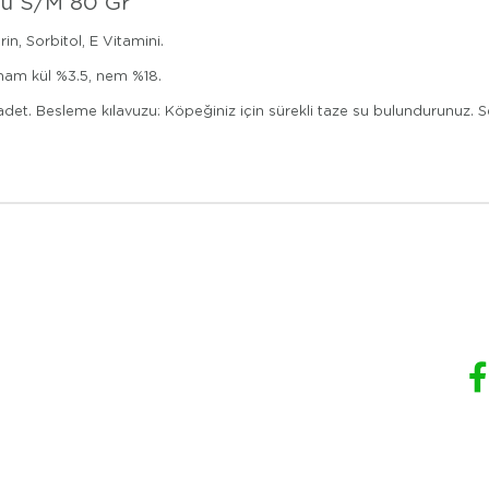
lü S/M 80 Gr
in, Sorbitol, E Vitamini.
 ham kül %3.5, nem %18.
1-3 adet. Besleme kılavuzu: Köpeğiniz için sürekli taze su bulundurunuz