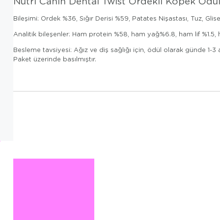
Nutri Canin Dental Twist Ördekli Köpek Ödü
Bileşimi: Ordek %36, Sığır Derisi %59, Patates Nişastası, Tuz, Gliser
Analitik bileşenler: Ham protein %58, ham yağ%6.8, ham lif %1.5,
Besleme tavsiyesi: Ağız ve diş sağlığı için, ödül olarak günde 
Paket üzerinde basılmıştır.