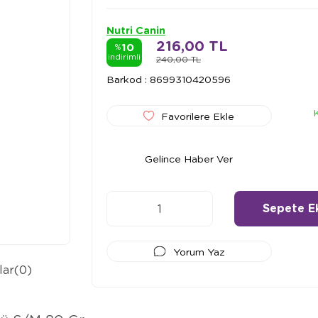
Nutri Canin
216,00 TL
10
%
indirimli
240,00 TL
Barkod
:
8699310420596
Favorilere Ekle
Gelince Haber Ver
Yorum Yaz
lar
(0)
Ödeme Seçenekleri