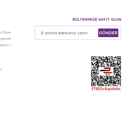
BÜLTENİMİZE KAYIT OLUN
i Ziya
GÖNDER
zgören
kdüzü /
1