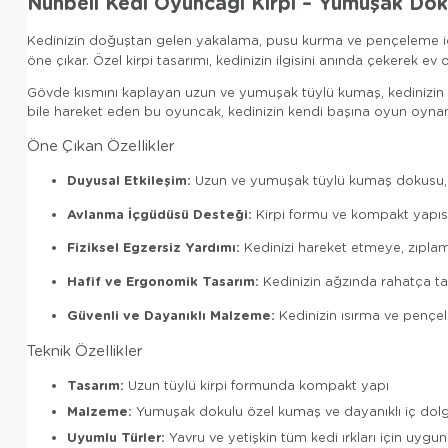
Nunbell Kedi Oyuncağı Kirpi – Yumuşak Doku
Kedinizin doğuştan gelen yakalama, pusu kurma ve pençeleme içg
öne çıkar. Özel kirpi tasarımı, kedinizin ilgisini anında çekerek e
Gövde kısmını kaplayan uzun ve yumuşak tüylü kumaş, kedinizin oyu
bile hareket eden bu oyuncak, kedinizin kendi başına oyun oynamas
Öne Çıkan Özellikler
Duyusal Etkileşim:
Uzun ve yumuşak tüylü kumaş dokusu, k
Avlanma İçgüdüsü Desteği:
Kirpi formu ve kompakt yapısı, 
Fiziksel Egzersiz Yardımı:
Kedinizi hareket etmeye, zıplama
Hafif ve Ergonomik Tasarım:
Kedinizin ağzında rahatça taşıy
Güvenli ve Dayanıklı Malzeme:
Kedinizin ısırma ve pençele
Teknik Özellikler
Tasarım:
Uzun tüylü kirpi formunda kompakt yapı
Malzeme:
Yumuşak dokulu özel kumaş ve dayanıklı iç dol
Uyumlu Türler:
Yavru ve yetişkin tüm kedi ırkları için uygu