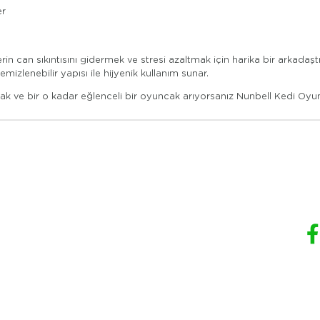
er
erin can sıkıntısını gidermek ve stresi azaltmak için harika bir arkada
mizlenebilir yapısı ile hijyenik kullanım sunar.
şak ve bir o kadar eğlenceli bir oyuncak arıyorsanız Nunbell Kedi Oyun