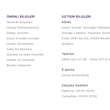
ÖNEMLİ BİLGİLERİ
İLETİŞİM BİLGİLERİ
Adres
Teslimat Koşulları
Hesap Numaralarımız
Sinem Sokak, Dereağzı Mahalles
Kargo Soruları
Gökalp Caddesi, Gürpınar, Deni
Sıkça Sorulan Sorular
Evleri 2DE1 No:122, 34528 Beyli
Üyelik Sözleşmesi
İstanbul
Satış Sözleşmesi
Telefon
Garanti ve İade Koşulları
0850 420 07 38 - 0549 377 51 5
Gizlilik ve Güvenlik
Bizden Haberler
E-posta
[email protected]
Çalışma Saatleri
Hafta içi: 09:00-18:00
Cumartesi: 09:00-12:00