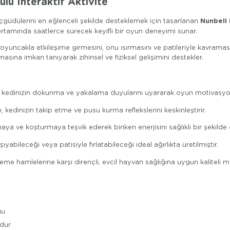
lu İnteraktif Aktivite
Nunbell 
üdülerini en eğlenceli şekilde desteklemek için tasarlanan
v ortamında saatlerce sürecek keyifli bir oyun deneyimi sunar.
ncakla etkileşime girmesini, onu ısırmasını ve patileriyle kavramasını
ına imkan tanıyarak zihinsel ve fiziksel gelişimini destekler.
edinizin dokunma ve yakalama duyularını uyararak oyun motivasyonu
kedinizin takip etme ve pusu kurma reflekslerini keskinleştirir.
ya ve koşturmaya teşvik ederek biriken enerjisini sağlıklı bir şekilde 
abileceği veya patisiyle fırlatabileceği ideal ağırlıkta üretilmiştir.
me hamlelerine karşı dirençli, evcil hayvan sağlığına uygun kaliteli ma
gu
ndur