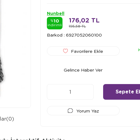
Nunbell
176,02 TL
10
%
indirimli
195,58 TL
Barkod
:
6927052060100
Favorilere Ekle
Gelince Haber Ver
Yorum Yaz
lar
(0)
Ödeme Seçenekleri