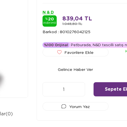
N & D
839,04 TL
20
%
indirimli
1.048,80 TL
Barkod
:
8010276042125
Petburada, N&D tescilli satış n
%100 Orijinal
Favorilere Ekle
Gelince Haber Ver
Yorum Yaz
lar
(0)
Ödeme Seçenekleri