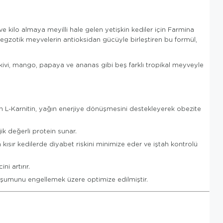
e kilo almaya meyilli hale gelen yetişkin kediler için Farmina
ve egzotik meyvelerin antioksidan gücüyle birleştiren bu formül,
, kivi, mango, papaya ve ananas gibi beş farklı tropikal meyveyle
en L-Karnitin, yağın enerjiye dönüşmesini destekleyerek obezite
k değerli protein sunar.
 kısır kedilerde diyabet riskini minimize eder ve iştah kontrolü
i artırır.
luşumunu engellemek üzere optimize edilmiştir.