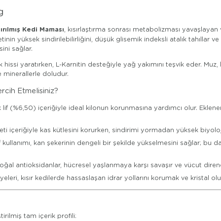
g
tırılmış Kedi Maması
, kısırlaştırma sonrası metabolizması yavaşlayan v
in yüksek sindirilebilirliğini, düşük glisemik indeksli atalık tahıllar 
ini sağlar.
uk hissi yaratırken, L-Karnitin desteğiyle yağ yakımını teşvik eder. Muz
e minerallerle doludur.
rcih Etmelisiniz?
if (%6,50) içeriğiyle ideal kilonun korunmasına yardımcı olur. Eklen
 içeriğiyle kas kütlesini korurken, sindirimi yormadan yüksek biyoloji
 kullanımı, kan şekerinin dengeli bir şekilde yükselmesini sağlar; bu da
al antioksidanlar, hücresel yaşlanmaya karşı savaşır ve vücut direncin
eri, kısır kedilerde hassaslaşan idrar yollarını korumak ve kristal o
irilmiş tam içerik profili: