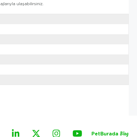
arıyla ulaşabilirsiniz.
PetBurada
Blog