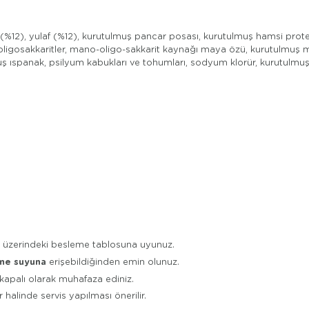
(%12), yulaf (%12), kurutulmuş pancar posası, kurutulmuş hamsi prote
o-oligosakkaritler, mano-oligo-sakkarit kaynağı maya özü, kurutulmuş
ıspanak, psilyum kabukları ve tohumları, sodyum klorür, kurutulmuş 
in üzerindeki besleme tablosuna uyunuz.
me suyuna
erişebildiğinden emin olunuz.
 kapalı olarak muhafaza ediniz.
r halinde servis yapılması önerilir.