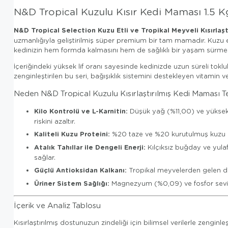
N&D Tropical Kuzulu Kısır Kedi Maması 1.5 K
N&D Tropical Selection Kuzu Etli ve Tropikal Meyveli Kısırlaş
uzmanlığıyla geliştirilmiş süper premium bir tam mamadır. Kuzu etin
kedinizin hem formda kalmasını hem de sağlıklı bir yaşam sürmes
İçeriğindeki yüksek lif oranı sayesinde kedinizde uzun süreli tokl
zenginleştirilen bu seri, bağışıklık sistemini destekleyen vitamin v
Neden N&D Tropical Kuzulu Kısırlaştırılmış Kedi Maması Te
Kilo Kontrolü ve L-Karnitin:
Düşük yağ (%11,00) ve yüksek l
riskini azaltır.
Kaliteli Kuzu Proteini:
%20 taze ve %20 kurutulmuş kuzu eti
Atalık Tahıllar ile Dengeli Enerji:
Kılçıksız buğday ve yulaf
sağlar.
Güçlü Antioksidan Kalkanı:
Tropikal meyvelerden gelen doğ
Üriner Sistem Sağlığı:
Magnezyum (%0,09) ve fosfor seviyel
İçerik ve Analiz Tablosu
Kısırlaştırılmış dostunuzun zindeliği için bilimsel verilerle zenginleşt