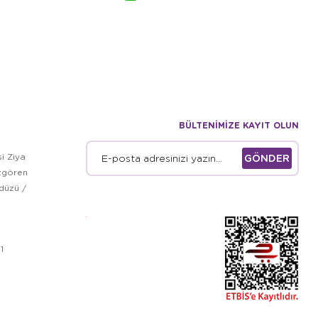
BÜLTENİMİZE KAYIT OLUN
i Ziya
GÖNDER
zgören
kdüzü /
1