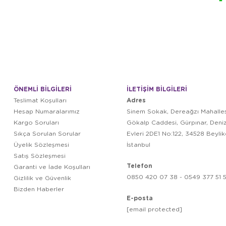
ÖNEMLİ BİLGİLERİ
İLETİŞİM BİLGİLERİ
Adres
Teslimat Koşulları
Hesap Numaralarımız
Sinem Sokak, Dereağzı Mahalles
Kargo Soruları
Gökalp Caddesi, Gürpınar, Deni
Sıkça Sorulan Sorular
Evleri 2DE1 No:122, 34528 Beyli
Üyelik Sözleşmesi
İstanbul
Satış Sözleşmesi
Telefon
Garanti ve İade Koşulları
0850 420 07 38 - 0549 377 51 5
Gizlilik ve Güvenlik
Bizden Haberler
E-posta
[email protected]