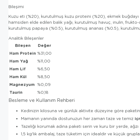
Bileşimi
Kuzu eti (%20), kurutulmuş kuzu proteini (%20), ekmek buğdayı 
hamsiden elde edilen balık yağı, kurutulmuş havuç, inulin, frukt
kurutulmuş papaya (%0.5), kurutulmuş ananas (%0.5), kurutulmuş 
Analitik Bileşenler
Bileşen
Değer
Ham Protein
%31,00
Ham Yağ
%11,00
Ham Lif
%6,50
Ham Kül
%8,50
Magnezyum
%0,09
Taurin
%0,18
Besleme ve Kullanım Rehberi
Kedinizin kilosuna ve günlük aktivite düzeyine göre paket
iç
Mamanın yanında dostunuzun her zaman taze ve temiz
Tazeliği korumak adına paketi serin ve kuru bir yerde, ağzı
1,5 kg'lık ambalaj, taze tüketim için idealdir ve küçük grupla