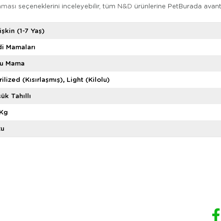
maması
seçeneklerini inceleyebilir, tüm
N&D
ürünlerine PetBurada avantajl
işkin (1-7 Yaş)
i Mamaları
ru Mama
rilized (Kısırlaşmış)
Light (Kilolu)
ük Tahıllı
 Kg
zu