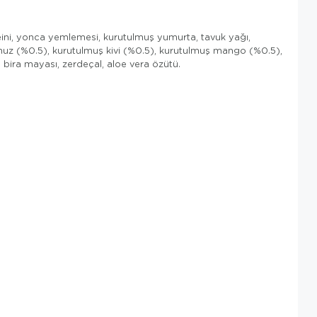
ini, yonca yemlemesi, kurutulmuş yumurta, tavuk yağı,
 muz (%0.5), kurutulmuş kivi (%0.5), kurutulmuş mango (%0.5),
bira mayası, zerdeçal, aloe vera özütü.