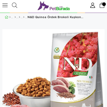
N&D Quinoa Ördek Brokoli Kuşkonmaz Kısır Köpek Maması 2.5 Kg