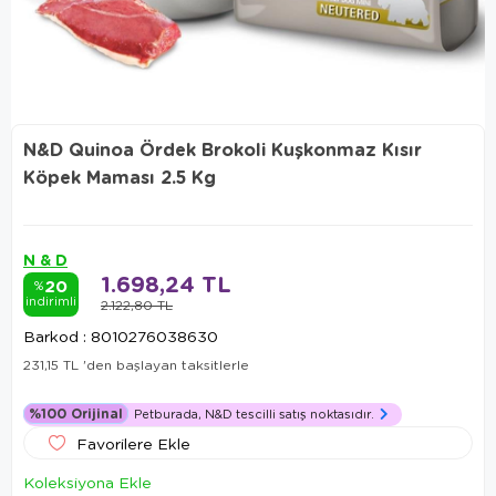
N&D Quinoa Ördek Brokoli Kuşkonmaz Kısır
Köpek Maması 2.5 Kg
N & D
1.698,24 TL
20
%
indirimli
2.122,80 TL
Barkod
:
8010276038630
231,15 TL
'den başlayan taksitlerle
%100 Orijinal
Petburada, N&D tescilli satış noktasıdır.
Favorilere Ekle
Koleksiyona Ekle