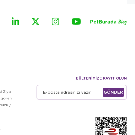
PetBurada
Blog
BÜLTENİMİZE KAYIT OLUN
i Ziya
GÖNDER
zgören
kdüzü /
1