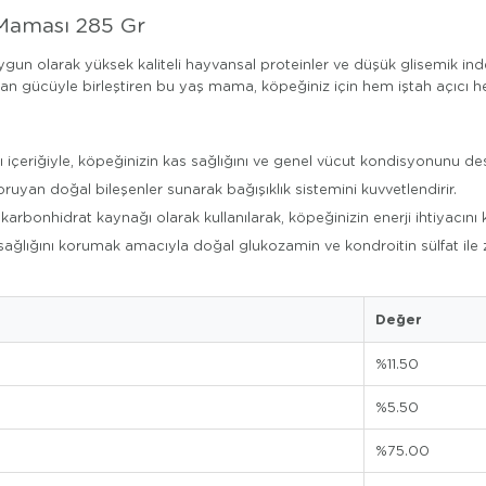
Maması 285 Gr
ygun olarak yüksek kaliteli hayvansal proteinler ve düşük glisemik in
sidan gücüyle birleştiren bu yaş mama, köpeğiniz için hem iştah açıcı 
 içeriğiyle, köpeğinizin kas sağlığını ve genel vücut kondisyonunu dest
oruyan doğal bileşenler sunarak bağışıklık sistemini kuvvetlendirir.
karbonhidrat kaynağı olarak kullanılarak, köpeğinizin enerji ihtiyacını 
ağlığını korumak amacıyla doğal glukozamin ve kondroitin sülfat ile ze
Değer
%11.50
%5.50
%75.00