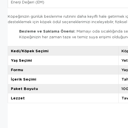
Enerji Değeri (EM)
Köpeğinizin günlük beslenme rutinini daha keyifli hale getirmek i
desteklemek için köpek ödül seçeneklerimizi inceleyebilir, fiziksel 
Besleme ve Saklama Önerisi:
Mamayı oda sıcaklığında serv
Köpeğinizin her zaman taze ve temiz suya erişimi olduğu
Kedi/Köpek Seçimi
Kö
Yaş Seçimi
Yet
Formu
Ya
İçerik Seçimi
Tah
Paket Boyutu
10
Lezzet
Tav