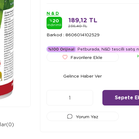
N & D
189,12 TL
20
%
indirimli
236,40 TL
Barkod
:
8606014102529
Petburada, N&D tescilli satış n
%100 Orijinal
Favorilere Ekle
Gelince Haber Ver
Yorum Yaz
lar
(0)
Ödeme Seçenekleri