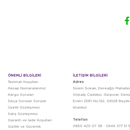
ÖNEMLİ BİLGİLERİ
İLETİŞİM BİLGİLERİ
Adres
Teslimat Koşulları
Hesap Numaralarımız
Sinem Sokak, Dereağzı Mahalles
Kargo Soruları
Gökalp Caddesi, Gürpınar, Deni
Sıkça Sorulan Sorular
Evleri 2DE1 No:122, 34528 Beyli
Üyelik Sözleşmesi
İstanbul
Satış Sözleşmesi
Telefon
Garanti ve İade Koşulları
0850 420 07 38 - 0549 377 51 5
Gizlilik ve Güvenlik