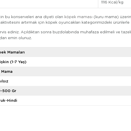
1116 Kcal/kg
çin bu konserveleri ana diyeti olan
köpek maması
(kuru mama) üzerine l
aktivitesini artırmak için köpek oyuncakları kategorimizdeki ürünlerle o
is ediniz. Açıldıktan sonra buzdolabında muhafaza edilmeli ve tazeliğ
ndan emin olunuz.
pek Mamaları
işkin (1-7 Yaş)
ş Mama
ılsız
0-500 Gr
uk-Hindi