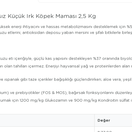
lsız Küçük Irk Köpek Maması 2,5 Kg
yüksek enerji ihtiyacını ve hassas metabolizmasını desteklemek için %
zu etlerini, antioksidan deposu yaban mersini ve şifalı bitkilerle bir
ı
u eti içeriğiyle, güçlü kas yapısını destekleyen %37 oranında biyoloj
ı olan tahılları içermez. Enerjiyi hayvansal yağ ve proteinlerden ala
e ıspanak gibi taze içerikler bağışıklığı güçlendirirken; aloe vera, y
llium) ve prebiyotikler (FOS & MOS), bağırsak fonksiyonlarını düzenleye
orumak için 1200 mg/kg Glukozamin ve 900 mg/kg Kondroitin sülfat ile 
Değer