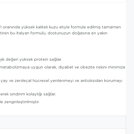
51 oranında yüksek kaliteli kuzu etiyle formüle edilmiş tamamen
leştiren bu İtalyan formülü, dostunuzun doğasına en yakın
ik değeri yüksek protein sağlar.
n metabolizmaya uygun olarak, diyabet ve obezite riskini minimize
eşil çay ve zerdeçal hücresel yenilenmeyi ve antioksidan korumayı
rek sindirim kolaylığı sağlar.
zenginleştirilmiştir.