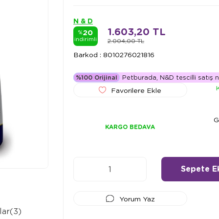
N & D
1.603,20 TL
20
%
indirimli
2.004,00 TL
Barkod
:
8010276021816
Petburada, N&D tescilli satış n
%100 Orijinal
Favorilere Ekle
G
KARGO BEDAVA
Yorum Yaz
lar
(3)
Ödeme Seçenekleri