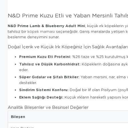
N&D Prime Kuzu Etli ve Yaban Mersinli Tahı
N&D Prime Lamb & Blueberry Adult Mini
, küçük ırk köpeklerin 
tahılsız bir
köpek maması
seçeneğidir. Geniş meralarda yetişen ku
beslenme deneyimini sunar.
Doğal İçerik ve Küçük Irk Köpeğiniz İçin Sağlık Avantajlar
Premium Kuzu Eti Proteini:
%26 taze ve %25 kurutulmuş kuz
Tahılsız ve Düşük Karbonhidrat:
Köpeklerin doğasına aykır
eder.
Süper Gıdalar ve Şifalı Bitkiler:
Yaban mersini, nar, elma v
destekler.
Sindirim Sistemi Konforu:
Doğal bir lif olan Pisilyum (psy
Eklem Sağlığı Desteği:
Küçük ırkların hareketli yapısını k
Analitik Bileşenler ve Besinsel Değerler
Bileşen