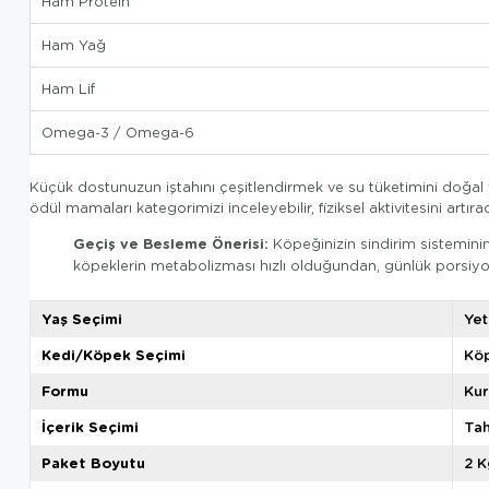
Ham Protein
Ham Yağ
Ham Lif
Omega-3 / Omega-6
Küçük dostunuzun iştahını çeşitlendirmek ve su tüketimini doğal yol
ödül mamaları kategorimizi inceleyebilir, fiziksel aktivitesini artır
Geçiş ve Besleme Önerisi:
Köpeğinizin sindirim sistemini
köpeklerin metabolizması hızlı olduğundan, günlük porsiy
Yaş Seçimi
Yet
Kedi/Köpek Seçimi
Kö
Formu
Ku
İçerik Seçimi
Tah
Paket Boyutu
2 K