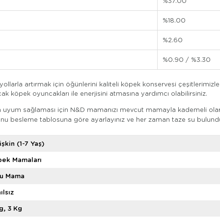
%37.00
%18.00
%2.60
%0.90 / %3.30
larla artırmak için öğünlerini kaliteli köpek konservesi çeşitlerimizle
acak köpek oyuncakları ile enerjisini atmasına yardımcı olabilirsiniz.
n uyum sağlaması için N&D mamanızı mevcut mamayla kademeli olarak (
onu besleme tablosuna göre ayarlayınız ve her zaman taze su bulund
işkin (1-7 Yaş)
pek Mamaları
ru Mama
ılsız
g
3 Kg