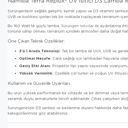
Namiba Terra Replux® UV Isıtıcı D3 Lamba 
Sürüngenlerin sağlıklı gelişimi, kemik yapısı ve D3 vitamini sentez
UVB ve kızılötesi ışınları tek bir noktada toplayarak terrarium iç
Bu 160 Watt'lık güçlü lamba,
Sürüngen Isıtıcılar
ile aydınlatma iht
tonuna sahip olması, terrarium içindeki atmosferi daha doğal hale 
Öne Çıkan Teknik Özellikler:
3'ü 1 Arada Teknoloji:
Tek bir lamba ile UVA, UVB ve gerekl
Optimal Mesafe:
Canlı sağlığı için lambadan hayvana ola
Geniş Etki Alanı:
Projektör tipi yapısı sayesinde vivaryumun ge
Yüksek Verimlilik:
Özellikle çöl türleri ve yoğun UV ihtiyacı
Kullanım ve Güvenlik Uyarıları:
Bu ürün yüksek performanslı bir cihazdır ve bir dimmer veya termo
seramik duylu armatürlerle tercih edilmelidir. Cihaz çalışırken d
Sürüngeninizin D3 sentezi ve beslenme düzeni hakkında daha fazl
kategorilerimize göz atabilirsiniz.