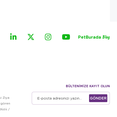
PetBurada
Blog
BÜLTENİMİZE KAYIT OLUN
i Ziya
GÖNDER
zgören
kdüzü /