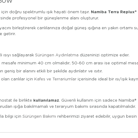
160W
Namiba Terra Replux®
i için doğru spektrumlu ışık hayati önem taşır.
erisinde profesyonel bir güneşlenme alanı oluşturur.
iyacını birleştirerek canlılarınıza doğal güneş ışığına en yakın ortamı
getirir.
i ısıyı sağlayarak
Sürüngen Aydınlatma
düzeninizi optimize eder.
n mesafe minimum 40 cm olmalıdır; 50-60 cm arası ise optimal mesafe
niş bir alanını etkili bir şekilde aydınlatır ve ısıtır.
 olan canlılar için
Kafes ve Terrariumlar
içerisinde ideal bir ısı/ışık kayn
kullanılamaz
stat ile birlikte
. Güvenli kullanım için sadece Namiba®
oğrudan ışığa bakılmamalı ve teraryum bakımı sırasında kapatılmalıdır.
a bilgi için
Sürüngen Bakımı
rehberimizi ziyaret edebilir, uygun besin 