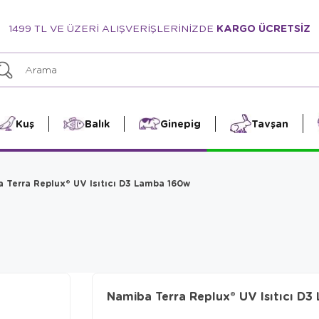
1499 TL VE ÜZERİ ALIŞVERİŞLERİNİZDE
KARGO ÜCRETSİZ
Kuş
Balık
Ginepig
Tavşan
 Terra Replux® UV Isıtıcı D3 Lamba 160w
Namiba Terra Replux® UV Isıtıcı D