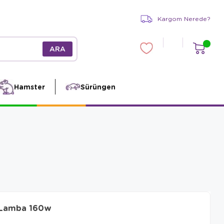
Kargom Nerede?
Hamster
Sürüngen
3 Lamba 160w