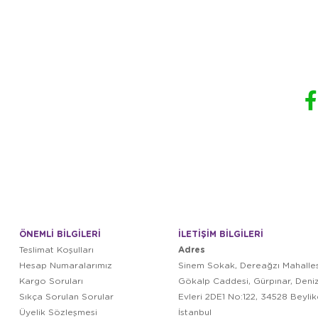
ÖNEMLİ BİLGİLERİ
İLETİŞİM BİLGİLERİ
Adres
Teslimat Koşulları
Hesap Numaralarımız
Sinem Sokak, Dereağzı Mahalles
Kargo Soruları
Gökalp Caddesi, Gürpınar, Deni
Sıkça Sorulan Sorular
Evleri 2DE1 No:122, 34528 Beyli
Üyelik Sözleşmesi
İstanbul