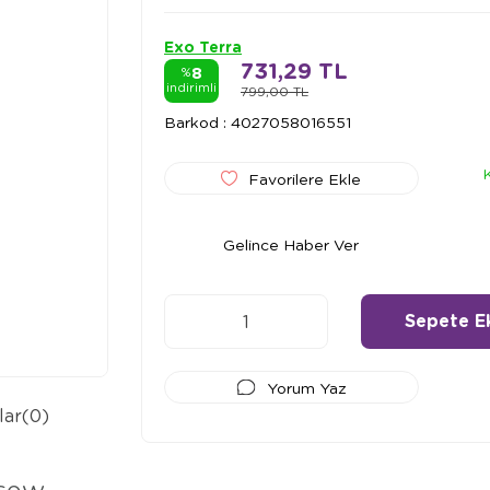
Exo Terra
731,29 TL
8
%
indirimli
799,00 TL
Barkod
:
4027058016551
Favorilere Ekle
Gelince Haber Ver
Yorum Yaz
lar
(0)
Ödeme Seçenekleri