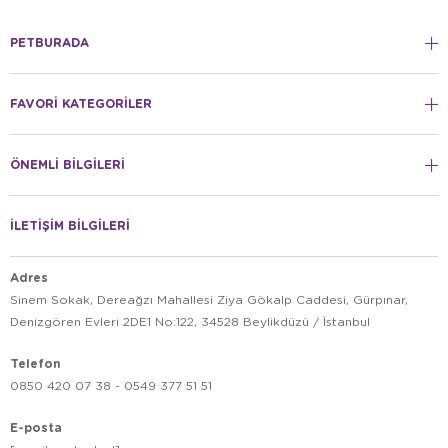
PETBURADA
FAVORİ KATEGORİLER
ÖNEMLİ BİLGİLERİ
İLETİŞİM BİLGİLERİ
Adres
Sinem Sokak, Dereağzı Mahallesi Ziya Gökalp Caddesi, Gürpınar,
Denizgören Evleri 2DE1 No:122, 34528 Beylikdüzü / İstanbul
Telefon
0850 420 07 38 - 0549 377 51 51
E-posta