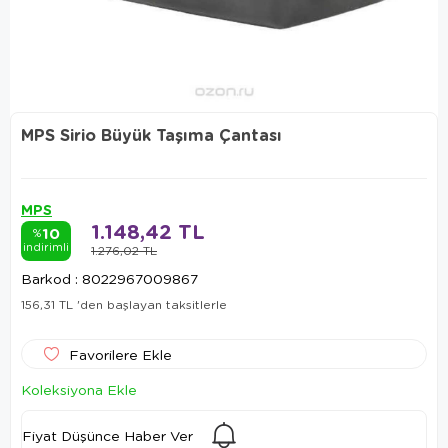
MPS Sirio Büyük Taşıma Çantası
MPS
1.148,42 TL
10
%
indirimli
1.276,02 TL
Barkod
:
8022967009867
156,31 TL
'den başlayan taksitlerle
Favorilere Ekle
Koleksiyona Ekle
Fiyat Düşünce Haber Ver