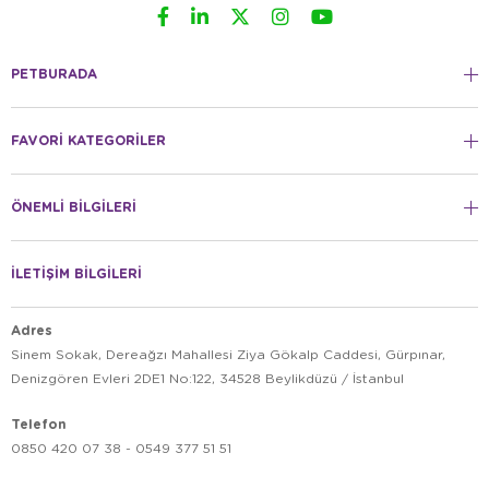
PETBURADA
FAVORİ KATEGORİLER
ÖNEMLİ BİLGİLERİ
İLETİŞİM BİLGİLERİ
Adres
Sinem Sokak, Dereağzı Mahallesi Ziya Gökalp Caddesi, Gürpınar,
Denizgören Evleri 2DE1 No:122, 34528 Beylikdüzü / İstanbul
Telefon
0850 420 07 38 - 0549 377 51 51