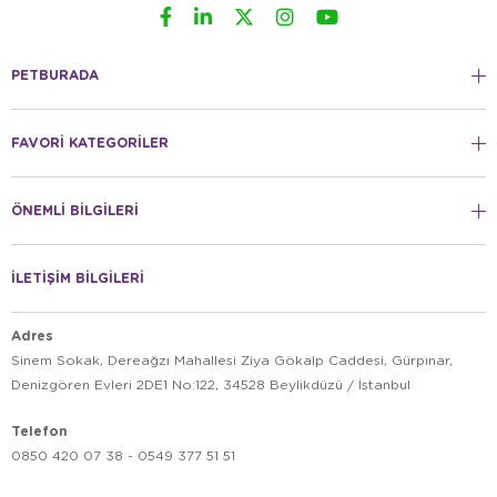
PETBURADA
FAVORİ KATEGORİLER
ÖNEMLİ BİLGİLERİ
İLETİŞİM BİLGİLERİ
Adres
Sinem Sokak, Dereağzı Mahallesi Ziya Gökalp Caddesi, Gürpınar,
Denizgören Evleri 2DE1 No:122, 34528 Beylikdüzü / İstanbul
Telefon
0850 420 07 38 - 0549 377 51 51