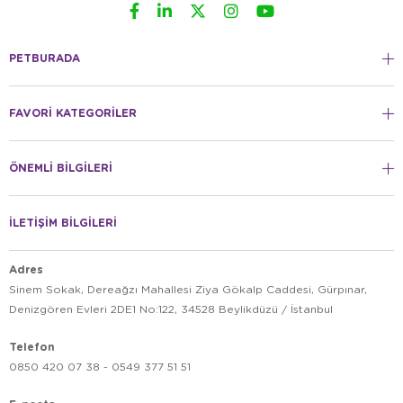
PETBURADA
FAVORİ KATEGORİLER
ÖNEMLİ BİLGİLERİ
İLETİŞİM BİLGİLERİ
Adres
Sinem Sokak, Dereağzı Mahallesi Ziya Gökalp Caddesi, Gürpınar,
Denizgören Evleri 2DE1 No:122, 34528 Beylikdüzü / İstanbul
Telefon
0850 420 07 38 - 0549 377 51 51