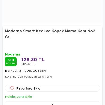
Moderna Smart Kedi ve Köpek Mama Kabı No2
Gri
Moderna
128,30 TL
10
%
indirimli
142,56 TL
Barkod
:
5412087006854
17,46 TL
'den başlayan taksitlerle
Favorilere Ekle
Koleksiyona Ekle