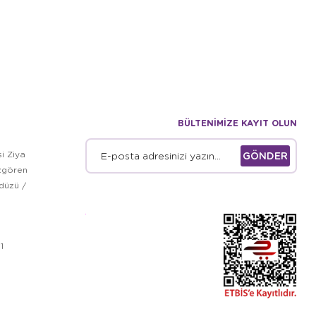
BÜLTENİMİZE KAYIT OLUN
i Ziya
GÖNDER
zgören
kdüzü /
1