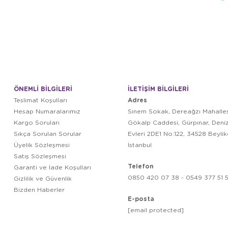
ÖNEMLİ BİLGİLERİ
İLETİŞİM BİLGİLERİ
Adres
Teslimat Koşulları
Hesap Numaralarımız
Sinem Sokak, Dereağzı Mahalles
Kargo Soruları
Gökalp Caddesi, Gürpınar, Deni
Sıkça Sorulan Sorular
Evleri 2DE1 No:122, 34528 Beyli
Üyelik Sözleşmesi
İstanbul
Satış Sözleşmesi
Telefon
Garanti ve İade Koşulları
0850 420 07 38 - 0549 377 51 5
Gizlilik ve Güvenlik
Bizden Haberler
E-posta
[email protected]