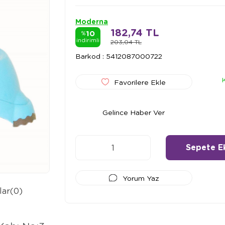
Moderna
182,74 TL
10
%
indirimli
203,04 TL
Barkod
:
5412087000722
Favorilere Ekle
Gelince Haber Ver
Yorum Yaz
lar
(0)
Ödeme Seçenekleri