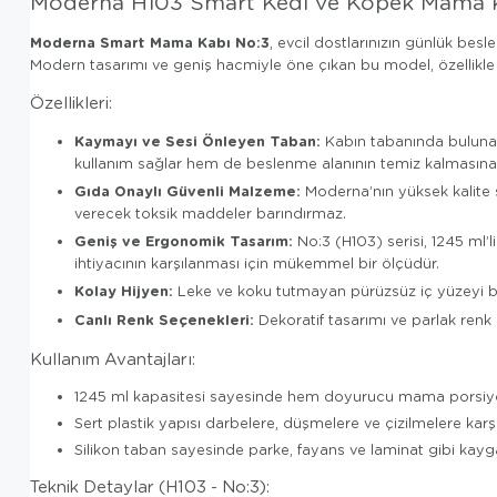
Moderna H103 Smart Kedi ve Köpek Mama 
Moderna Smart Mama Kabı No:3
, evcil dostlarınızın günlük besl
Modern tasarımı ve geniş hacmiyle öne çıkan bu model, özellikle bü
Özellikleri:
Kaymayı ve Sesi Önleyen Taban:
Kabın tabanında bulunan 
kullanım sağlar hem de beslenme alanının temiz kalmasına 
Gıda Onaylı Güvenli Malzeme:
Moderna’nın yüksek kalite 
verecek toksik maddeler barındırmaz.
Geniş ve Ergonomik Tasarım:
No:3 (H103) serisi, 1245 ml’
ihtiyacının karşılanması için mükemmel bir ölçüdür.
Kolay Hijyen:
Leke ve koku tutmayan pürüzsüz iç yüzeyi bak
Canlı Renk Seçenekleri:
Dekoratif tasarımı ve parlak renk a
Kullanım Avantajları:
1245 ml kapasitesi sayesinde hem doyurucu mama porsiyonl
Sert plastik yapısı darbelere, düşmelere ve çizilmelere karş
Silikon taban sayesinde parke, fayans ve laminat gibi kayg
Teknik Detaylar (H103 - No:3):