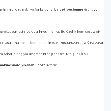
pet beslenme ürünü
sarlanmış, dayanıklı ve fonksiyonel bir
dür.
eket etmesini ve devrilmesini önler. Bu özellik hem sessiz bir
t plastik malzemeden imal edilmiştir. Dostunuzun sağlığına zarar
 rahat bir açıyla ulaşmasını sağlar. Özellikle günlük su
makinesinde yıkanabilir
özelliktedir.