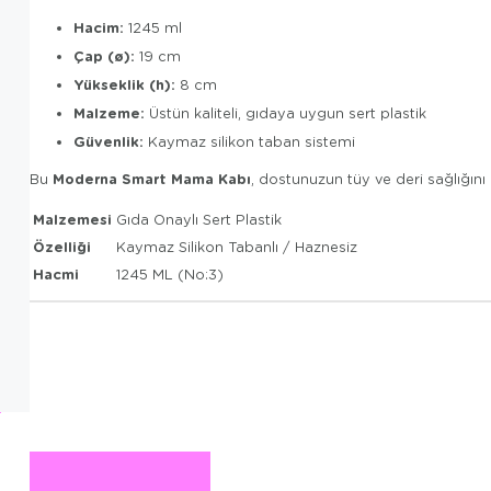
Hacim:
1245 ml
Çap (ø):
19 cm
Yükseklik (h):
8 cm
Malzeme:
Üstün kaliteli, gıdaya uygun sert plastik
Güvenlik:
Kaymaz silikon taban sistemi
Moderna Smart Mama Kabı
Bu
, dostunuzun tüy ve deri sağlığını 
Malzemesi
Gıda Onaylı Sert Plastik
Özelliği
Kaymaz Silikon Tabanlı / Haznesiz
Hacmi
1245 ML (No:3)