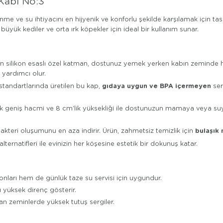
Kabı No:3
enme ve su ihtiyacını en hijyenik ve konforlu şekilde karşılamak için ta
yük kediler ve orta ırk köpekler için ideal bir kullanım sunar.
silikon esaslı özel katman, dostunuz yemek yerken kabın zeminde har
yardımcı olur.
gıdaya uygun ve BPA içermeyen
standartlarında üretilen bu kap,
ser
lik geniş hacmi ve 8 cm’lik yüksekliği ile dostunuzun mamaya veya suya
bulaşık 
teri oluşumunu en aza indirir. Ürün, zahmetsiz temizlik için
lternatifleri ile evinizin her köşesine estetik bir dokunuş katar.
arı hem de günlük taze su servisi için uygundur.
ı yüksek direnç gösterir.
an zeminlerde yüksek tutuş sergiler.