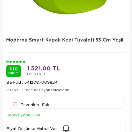
Moderna Smart Kapalı Kedi Tuvaleti 53 Cm Yeşil
Moderna
1.521,00 TL
10
%
indirimli
1.690,00 TL
Barkod
:
5412087009824
207,03 TL
'den başlayan taksitlerle
Favorilere Ekle
Koleksiyona Ekle
Fiyat Düşünce Haber Ver