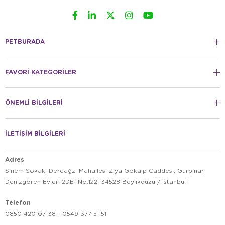
PETBURADA
FAVORİ KATEGORİLER
ÖNEMLİ BİLGİLERİ
İLETİŞİM BİLGİLERİ
Adres
Sinem Sokak, Dereağzı Mahallesi Ziya Gökalp Caddesi, Gürpınar,
Denizgören Evleri 2DE1 No:122, 34528 Beylikdüzü / İstanbul
Telefon
0850 420 07 38 - 0549 377 51 51