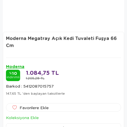
Moderna Megatray Açık Kedi Tuvaleti Fuşya 66
Cm
Moderna
1.084,75 TL
10
%
indirimli
1.205,28 TL
Barkod
:
5412087015757
147,65 TL
'den başlayan taksitlerle
Favorilere Ekle
Koleksiyona Ekle