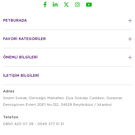
PETBURADA
FAVORİ KATEGORİLER
ÖNEMLİ BİLGİLERİ
İLETİŞİM BİLGİLERİ
Adres
Sinem Sokak, Dereağzı Mahallesi Ziya Gökalp Caddesi, Gürpınar,
Denizgören Evleri 2DE1 No:122, 34528 Beylikdüzü / İstanbul
Telefon
0850 420 07 38 - 0549 377 51 51