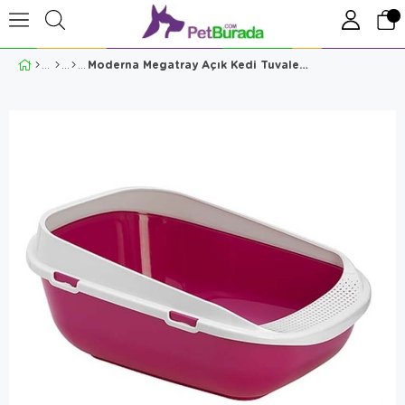
Moderna Megatray Açık Kedi Tuvaleti Fuşya 66 Cm