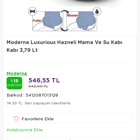
Moderna Luxurious Hazneli Mama Ve Su Kabı
Kabı 3,79 Lt
Moderna
546,55 TL
15
%
indirimli
643,00 TL
Barkod
:
5412087013128
74,39 TL
'den başlayan taksitlerle
Favorilere Ekle
Koleksiyona Ekle