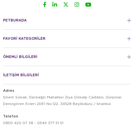
PETBURADA
FAVORİ KATEGORİLER
ÖNEMLİ BİLGİLERİ
İLETİŞİM BİLGİLERİ
Adres
Sinem Sokak, Dereağzı Mahallesi Ziya Gökalp Caddesi, Gürpınar,
Denizgören Evleri 2DE1 No:122, 34528 Beylikdüzü / İstanbul
Telefon
0850 420 07 38 - 0549 377 51 51