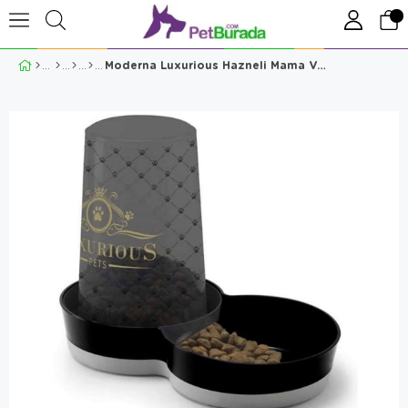
Moderna Luxurious Hazneli Mama Ve Su Kabı Kabı 3,79 Lt