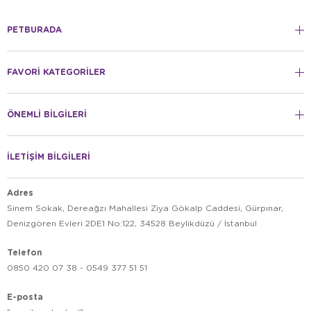
PETBURADA
FAVORİ KATEGORİLER
ÖNEMLİ BİLGİLERİ
İLETİŞİM BİLGİLERİ
Adres
Sinem Sokak, Dereağzı Mahallesi Ziya Gökalp Caddesi, Gürpınar,
Denizgören Evleri 2DE1 No:122, 34528 Beylikdüzü / İstanbul
Telefon
0850 420 07 38 - 0549 377 51 51
E-posta