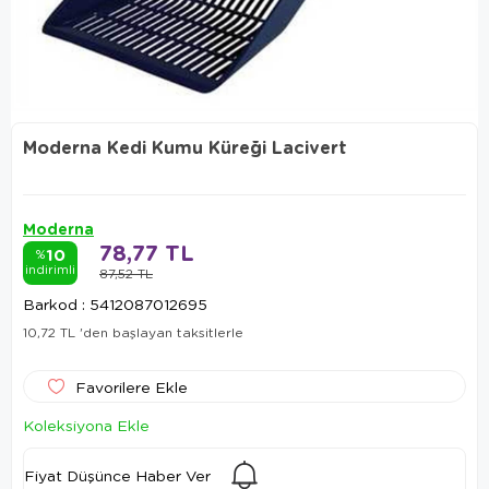
Moderna Kedi Kumu Küreği Lacivert
Moderna
78,77 TL
10
%
indirimli
87,52 TL
Barkod
:
5412087012695
10,72 TL
'den başlayan taksitlerle
Favorilere Ekle
Koleksiyona Ekle
Fiyat Düşünce Haber Ver