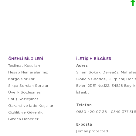
ÖNEMLİ BİLGİLERİ
İLETİŞİM BİLGİLERİ
Adres
Teslimat Koşulları
Hesap Numaralarımız
Sinem Sokak, Dereağzı Mahalles
Kargo Soruları
Gökalp Caddesi, Gürpınar, Deni
Sıkça Sorulan Sorular
Evleri 2DE1 No:122, 34528 Beyli
Üyelik Sözleşmesi
İstanbul
Satış Sözleşmesi
Telefon
Garanti ve İade Koşulları
0850 420 07 38 - 0549 377 51 5
Gizlilik ve Güvenlik
Bizden Haberler
E-posta
[email protected]