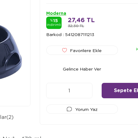
Moderna
27,46 TL
15
%
indirimli
32,30 TL
Barkod
:
5412087111213
Favorilere Ekle
Gelince Haber Ver
Yorum Yaz
lar
(2)
Ödeme Seçenekleri