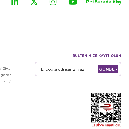
PetBurada
Blog
BÜLTENİMİZE KAYIT OLUN
i Ziya
GÖNDER
zgören
kdüzü /
1