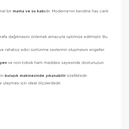
mama ve su kabı
nel bir
dır. Moderna’nın kendine has canlı
trafa dağılmasını önlemek amacıyla optimize edilmiştir. Bu
rahatsız edici sürtünme seslerinin oluşmasını engeller.
eyen
ve non-toksik ham maddesi sayesinde dostunuzun
bulaşık makinesinde yıkanabilir
çin
özelliktedir.
ulaşması için ideal ölçülerdedir.