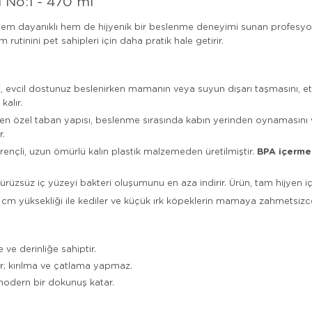
 No:1 - 470 ml
in hem dayanıklı hem de hijyenik bir beslenme deneyimi sunan profesyo
rutinini pet sahipleri için daha pratik hale getirir.
i, evcil dostunuz beslenirken mamanın veya suyun dışarı taşmasını, e
alır.
 özel taban yapısı, beslenme sırasında kabın yerinden oynamasını ve 
r.
BPA içerm
rençli, uzun ömürlü kalın plastik malzemeden üretilmiştir.
üzsüz iç yüzeyi bakteri oluşumunu en aza indirir. Ürün, tam hijyen i
 cm yüksekliği ile kediler ve küçük ırk köpeklerin mamaya zahmetsizce 
e derinliğe sahiptir.
ır; kırılma ve çatlama yapmaz.
 modern bir dokunuş katar.