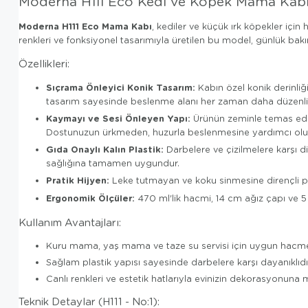
Moderna H111 Eco Kedi ve Köpek Mama Kabı
Moderna H111 Eco Mama Kabı
, kediler ve küçük ırk köpekler iç
renkleri ve fonksiyonel tasarımıyla üretilen bu model, günlük bakım 
Özellikleri:
Sıçrama Önleyici Konik Tasarım:
Kabın özel konik derinliğ
tasarım sayesinde beslenme alanı her zaman daha düzenli k
Kaymayı ve Sesi Önleyen Yapı:
Ürünün zeminle temas eden
Dostunuzun ürkmeden, huzurla beslenmesine yardımcı olu
Gıda Onaylı Kalın Plastik:
Darbelere ve çizilmelere karşı di
sağlığına tamamen uygundur.
Pratik Hijyen:
Leke tutmayan ve koku sinmesine dirençli pür
Ergonomik Ölçüler:
470 ml'lik hacmi, 14 cm ağız çapı ve 5
Kullanım Avantajları:
Kuru mama, yaş mama ve taze su servisi için uygun hacme v
Sağlam plastik yapısı sayesinde darbelere karşı dayanıklıd
Canlı renkleri ve estetik hatlarıyla evinizin dekorasyonuna
Teknik Detaylar (H111 - No:1):