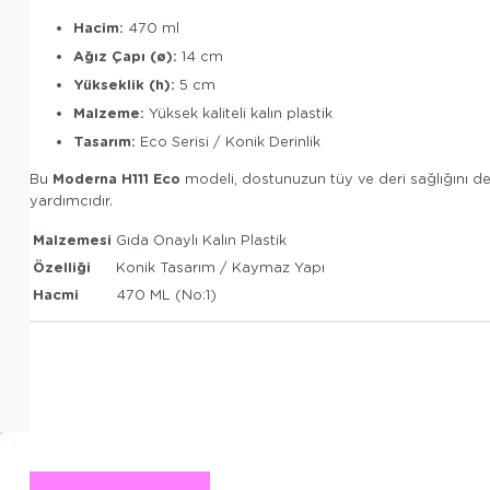
Hacim:
470 ml
Ağız Çapı (ø):
14 cm
Yükseklik (h):
5 cm
Malzeme:
Yüksek kaliteli kalın plastik
Tasarım:
Eco Serisi / Konik Derinlik
Moderna H111 Eco
Bu
modeli, dostunuzun tüy ve deri sağlığını des
yardımcıdır.
Malzemesi
Gıda Onaylı Kalın Plastik
Özelliği
Konik Tasarım / Kaymaz Yapı
Hacmi
470 ML (No:1)