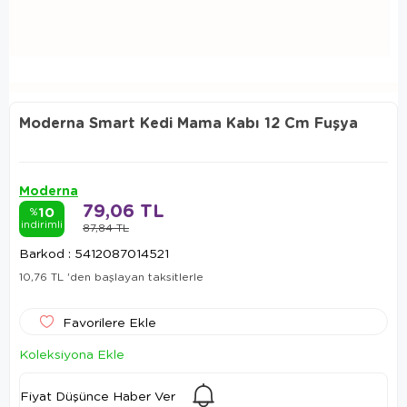
Moderna Smart Kedi Mama Kabı 12 Cm Fuşya
Moderna
79,06 TL
10
%
indirimli
87,84 TL
Barkod
:
5412087014521
10,76 TL
'den başlayan taksitlerle
Favorilere Ekle
Koleksiyona Ekle
Fiyat Düşünce Haber Ver