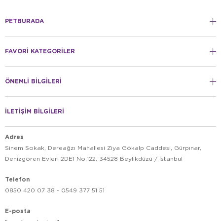
PETBURADA
FAVORİ KATEGORİLER
ÖNEMLİ BİLGİLERİ
İLETİŞİM BİLGİLERİ
Adres
Sinem Sokak, Dereağzı Mahallesi Ziya Gökalp Caddesi, Gürpınar,
Denizgören Evleri 2DE1 No:122, 34528 Beylikdüzü / İstanbul
Telefon
0850 420 07 38 - 0549 377 51 51
E-posta